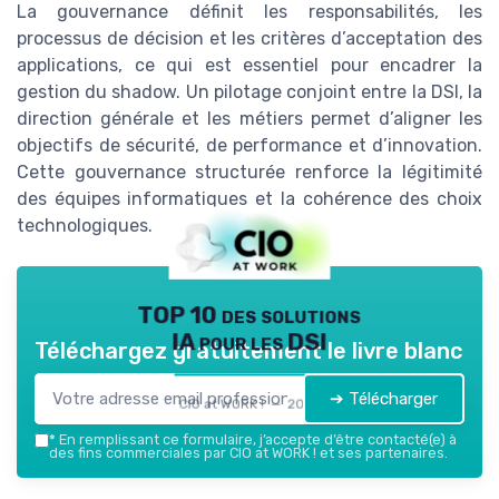
La gouvernance définit les responsabilités, les
processus de décision et les critères d’acceptation des
applications, ce qui est essentiel pour encadrer la
gestion du shadow. Un pilotage conjoint entre la DSI, la
direction générale et les métiers permet d’aligner les
objectifs de sécurité, de performance et d’innovation.
Cette gouvernance structurée renforce la légitimité
des équipes informatiques et la cohérence des choix
technologiques.
TOP 10 des solutions
IA pour les DSI
Téléchargez gratuitement le livre blanc
➔ Télécharger
CIO at WORK ! — 2026
*
En remplissant ce formulaire, j’accepte d’être contacté(e) à
des fins commerciales par CIO at WORK ! et ses partenaires.