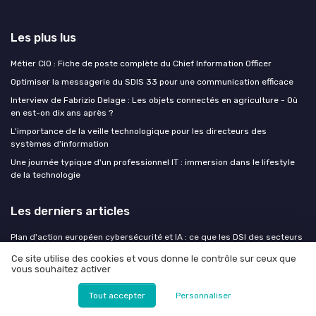
Les plus lus
Métier CIO : Fiche de poste complète du Chief Information Officer
Optimiser la messagerie du SDIS 33 pour une communication efficace
Interview de Fabrizio Delage : Les objets connectés en agriculture - Où
en est-on dix ans après ?
L'importance de la veille technologique pour les directeurs des
systèmes d'information
Une journée typique d'un professionnel IT : immersion dans le lifestyle
de la technologie
Les derniers articles
Plan d'action européen cybersécurité et IA : ce que les DSI des secteurs
critiques doivent anticiper
Ce site utilise des cookies et vous donne le contrôle sur ceux que
Maîtriser Inventra Suite : mode d’emploi stratégique du progiciel de
vous souhaitez activer
gestion des stocks pour l’entreprise
Tout accepter
Personnaliser
Maîtriser Inventra Suite : mode d’emploi stratégique du progiciel de
gestion des stocks pour l’entreprise numérique