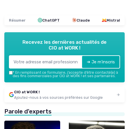
Résumer
ChatGPT
Claude
Mistral
Recevez les dernières actualités de
CIO at WORK !
➔ Je m'inscris
*
En remplissant ce formulaire, j’accepte d’être contacté(e) à
des fins commerciales par CIO at WORK ! et ses partenaires.
CIO at WORK !
Ajoutez-nous à vos sources préférées sur Google
Parole d'experts