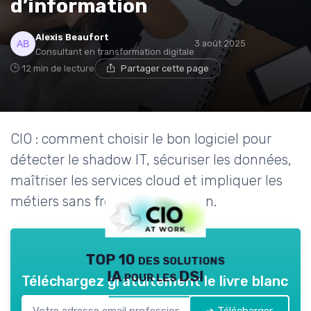
d’information
Alexis Beaufort
3 août 2025
Consultant en transformation digitale
12 min de lecture
Partager cette page
CIO : comment choisir le bon logiciel pour
détecter le shadow IT, sécuriser les données,
maîtriser les services cloud et impliquer les
métiers sans freiner l’innovation.
TOP 10 des solutions
IA pour les DSI
Téléchargez gratuitement le livre blanc