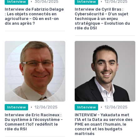
•
•
30/06/2025
12/06/2025
Interview
Interview
Interview de Fabrizio Delage
Interview de Cyril Bras :
: Les objets connectés en
Cybersécurité - D'un sujet
agriculture - Où en est-on
technique à un enjeu
dix ans après ?
stratégique – Evolution du
rôle du DSI
•
•
12/06/2025
12/06/2025
Interview
Interview
Interview de Eric Racineux :
INTERVIEW - Yakadata met
Du système à l’écosystème -
l’IA et la Data au service des
Comment l’IoT redéfinit le
PME en osant l’humain, le
rôle du RSI
concret et les budgets
maîtrisés