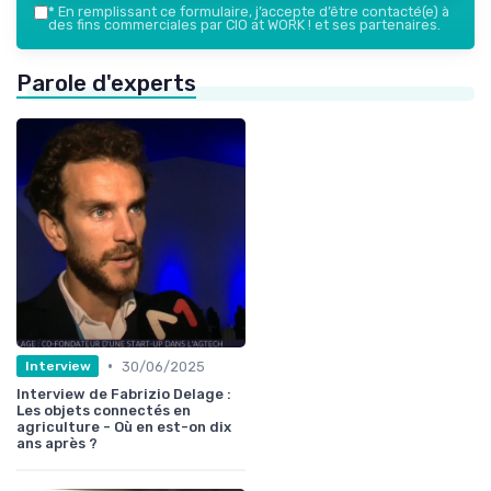
*
En remplissant ce formulaire, j’accepte d’être contacté(e) à
des fins commerciales par CIO at WORK ! et ses partenaires.
Parole d'experts
•
30/06/2025
Interview
Interview de Fabrizio Delage :
Les objets connectés en
agriculture - Où en est-on dix
ans après ?