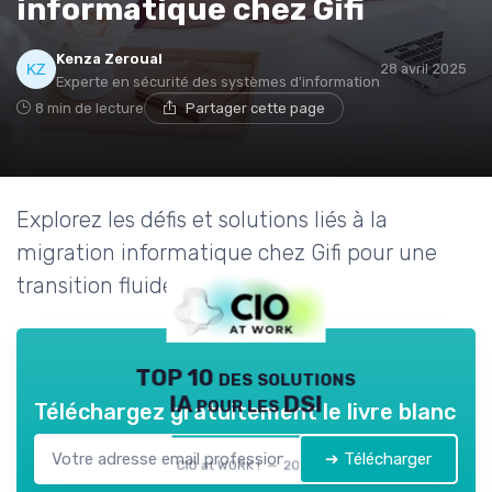
informatique chez Gifi
Kenza Zeroual
28 avril 2025
Experte en sécurité des systèmes d'information
8 min de lecture
Partager cette page
Explorez les défis et solutions liés à la
migration informatique chez Gifi pour une
transition fluide et efficace.
TOP 10 des solutions
IA pour les DSI
Téléchargez gratuitement le livre blanc
➔ Télécharger
CIO at WORK ! — 2026