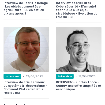
Interview de Fabrizio Delage
Interview de Cyril Bras :
: Les objets connectés en
Cybersécurité - D'un sujet
agriculture - Où en est-on
technique à un enjeu
dix ans après ?
stratégique – Evolution du
rôle du DSI
•
•
12/06/2025
12/06/2025
Interview
Interview
Interview de Eric Racineux :
INTERVIEW - Nicolas Thore -
Du système à l’écosystème -
Guiddy, une offre simplifiée et
Comment l’IoT redéfinit le
économique
rôle du RSI