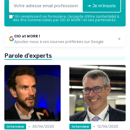
➔ Je m'inscris
*
En remplissant ce formulaire, j’accepte d’être contacté(e) à
des fins commerciales par CIO at WORK ! et ses partenaires.
CIO at WORK !
Ajoutez-nous à vos sources préférées sur Google
Parole d'experts
•
•
30/06/2025
12/06/2025
Interview
Interview