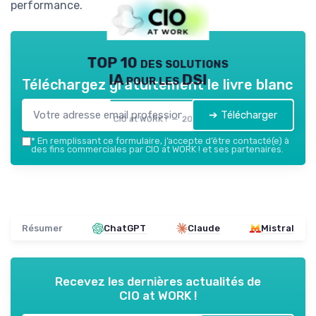
performance.
TOP 10 des solutions
IA pour les DSI
Téléchargez gratuitement le livre blanc
➔ Télécharger
CIO at WORK ! — 2026
*
En remplissant ce formulaire, j’accepte d’être contacté(e) à
des fins commerciales par CIO at WORK ! et ses partenaires.
Résumer
ChatGPT
Claude
Mistral
Recevez les dernières actualités de
CIO at WORK !