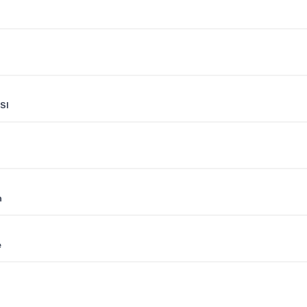
SI
n
e