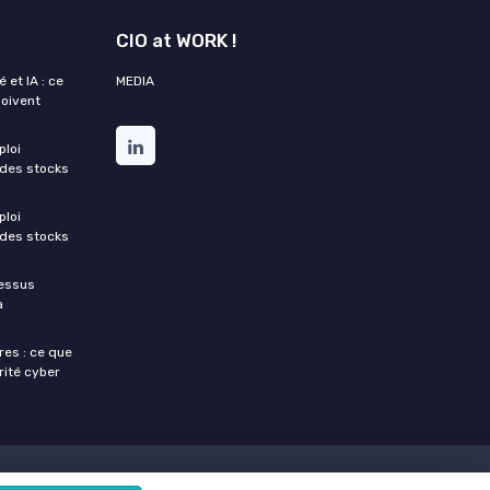
CIO at WORK !
 et IA : ce
MEDIA
doivent
ploi
 des stocks
ploi
 des stocks
cessus
a
res : ce que
rité cyber
directions des systèmes d'informations