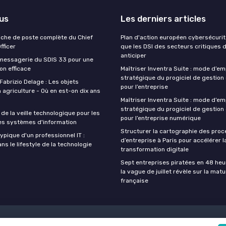
lus
Les derniers articles
Fiche de poste complète du Chief
Plan d'action européen cybersécurité
fficer
que les DSI des secteurs critiques 
anticiper
 messagerie du SDIS 33 pour une
n efficace
Maîtriser Inventra Suite : mode d’em
stratégique du progiciel de gestion
Fabrizio Delage : Les objets
pour l’entreprise
 agriculture - Où en est-on dix ans
Maîtriser Inventra Suite : mode d’em
stratégique du progiciel de gestion
de la veille technologique pour les
pour l’entreprise numérique
es systèmes d'information
Structurer la cartographie des pro
ypique d'un professionnel IT :
d’entreprise à Paris pour accélérer l
s le lifestyle de la technologie
transformation digitale
Sept entreprises piratées en 48 heu
la vague de juillet révèle sur la matu
française
nfidentialité
Grande Enquête 2025 sur l'intelligence artificielle et les 