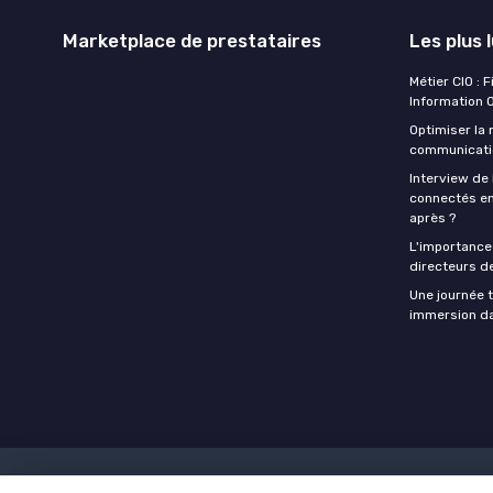
Marketplace de prestataires
Les plus 
Métier CIO : 
Information O
Optimiser la
communicatio
Interview de 
connectés en
après ?
L'importance 
directeurs d
Une journée t
immersion dan
Mentions légales
Politique de co