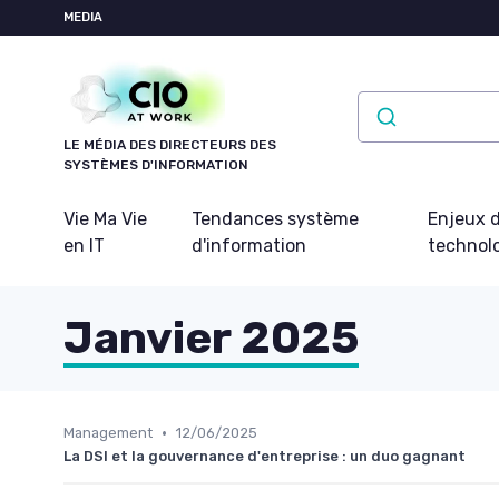
Panneau de gestion des cookies
MEDIA
LE MÉDIA DES DIRECTEURS DES
SYSTÈMES D'INFORMATION
Vie Ma Vie
Tendances système
Enjeux d
en IT
d'information
technol
Janvier 2025
•
Management
12/06/2025
La DSI et la gouvernance d'entreprise : un duo gagnant