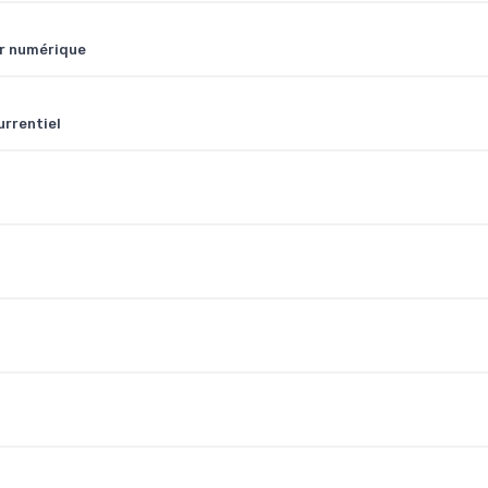
ir numérique
urrentiel