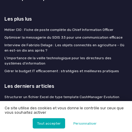
Les plus lus
Métier CIO : Fiche de poste complète du Chief Information Officer
Optimiser la messagerie du SDIS 33 pour une communication efficace
Interview de Fabrizio Delage : Les objets connectés en agriculture - Où
en est-on dix ans après ?
L'importance de la veille technologique pour les directeurs des
systèmes d'information
Gérer le budget IT efficacement : stratégies et meilleures pratiques
Les derniers articles
Structurer un fichier Excel de type template CashManager Evolution
pour une gestion de trésorerie d’entreprise pilotée par la DSI
Ce site utilise des cookies et vous donne le contrôle sur ceux que
Structurer un fichier Excel de type cash manager pour piloter l’évolution
vous souhaitez activer
de la trésorerie d’entreprise
Élaborer un plan de contenu multicanal à Paris pour un SI orienté client
Tout accepter
Personnaliser
Plan d'action européen cybersécurité et IA : ce que les DSI des secteurs