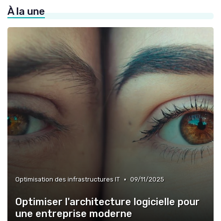
À la une
»
Innovation et veille technologique
»
Gestion des talents IT
»
Alignement IT-business
»
Gestion du budget IT
•
Optimisation des infrastructures IT
09/11/2025
Optimiser l'architecture logicielle pour
une entreprise moderne