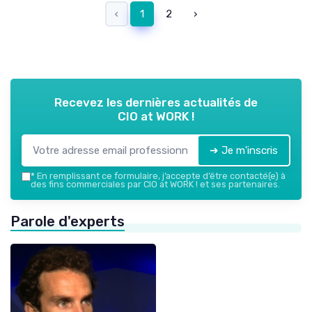
‹
1
2
›
Recevez les dernières actualités de
CIO at WORK !
➔ Je m'inscris
*
En remplissant ce formulaire, j’accepte d’être contacté(e) à
des fins commerciales par CIO at WORK ! et ses partenaires.
Parole d'experts