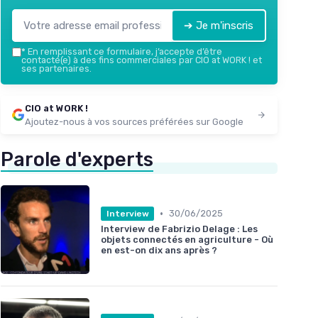
➔ Je m'inscris
*
En remplissant ce formulaire, j’accepte d’être
contacté(e) à des fins commerciales par CIO at WORK ! et
ses partenaires.
CIO at WORK !
Ajoutez-nous à vos sources préférées sur Google
Parole d'experts
•
30/06/2025
Interview
Interview de Fabrizio Delage : Les
objets connectés en agriculture - Où
en est-on dix ans après ?