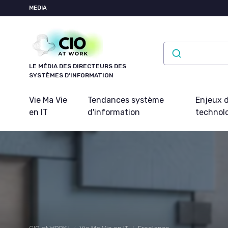
Panneau de gestion des cookies
MEDIA
LE MÉDIA DES DIRECTEURS DES
SYSTÈMES D'INFORMATION
Vie Ma Vie
Tendances système
Enjeux d
en IT
d'information
technol