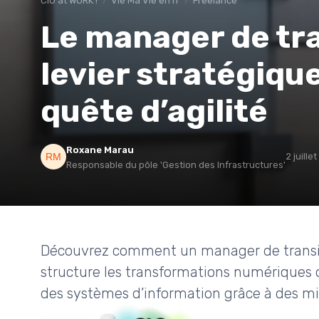
CIO at WORK !
Vie Ma Vie en IT
Freelance
Le manager de tran
levier stratégique
quête d’agilité
Roxane Marau
2 juille
Responsable du pôle 'Gestion des Infrastructures'
Découvrez comment un manager de transitio
structure les transformations numériques 
des systèmes d’information grâce à des mi