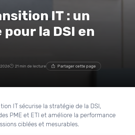
sition IT : un
 pour la DSI en
t 2026
21 min de lecture
Partager cette page
n IT sécurise la stratégie de la DSI,
des PME et ETI et améliore la performance
ssions ciblées et mesurables.