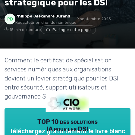
stratégique pour les DSI
Philippe-Alexandre Durand
9 septembre 2025
Rédacteur en chef du numérique
15 min de lecture
Partager cette page
Comment le certificat de spécialisation
services numériques aux organisations
devient un levier stratégique pour les DSI,
entre sécurité, support utilisateurs et
gouvernance SI.
TOP 10 des solutions
IA pour les DSI
Téléchargez gratuitement le livre blanc