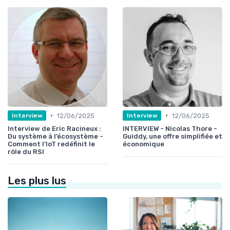
•
•
12/06/2025
12/06/2025
Interview
Interview
Interview de Eric Racineux :
INTERVIEW - Nicolas Thore -
Du système à l’écosystème -
Guiddy, une offre simplifiée et
Comment l’IoT redéfinit le
économique
rôle du RSI
Les plus lus