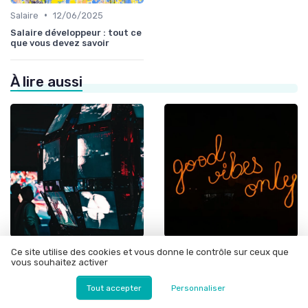
•
Salaire
12/06/2025
Salaire développeur : tout ce
que vous devez savoir
À lire aussi
•
•
Formation
08/09/2025
Tech
11/03/2026
Ce site utilise des cookies et vous donne le contrôle sur ceux que
vous souhaitez activer
Améliorer vos compétences
Piloter une boîte télécom :
avec une formation CISA
stratégies réseau et offres
box internet pour DSI
Tout accepter
Personnaliser
exigeants