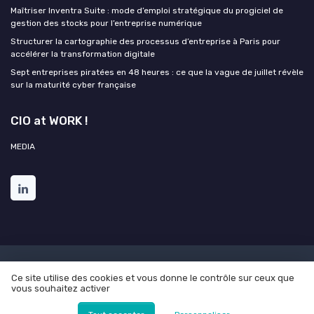
Maîtriser Inventra Suite : mode d’emploi stratégique du progiciel de
gestion des stocks pour l’entreprise numérique
Structurer la cartographie des processus d’entreprise à Paris pour
accélérer la transformation digitale
Sept entreprises piratées en 48 heures : ce que la vague de juillet révèle
sur la maturité cyber française
CIO at WORK !
MEDIA
Mentions légales
Politique de confidentialité
Grande
Ce site utilise des cookies et vous donne le contrôle sur ceux que
Enquête 2025 sur l'intelligence artificielle et les directions des
vous souhaitez activer
systèmes d'informations
© CIO at WORK ! 2026