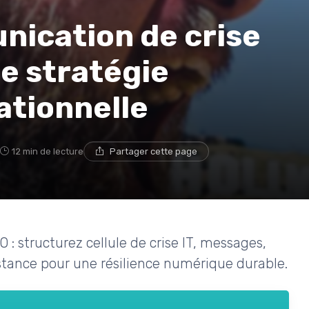
ication de crise
ne stratégie
ationnelle
12 min de lecture
Partager cette page
: structurez cellule de crise IT, messages,
distance pour une résilience numérique durable.