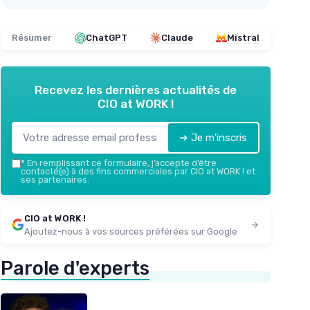
Résumer
ChatGPT
Claude
Mistral
Recevez les dernières actualités de
CIO at WORK !
➔ Je m'inscris
*
En remplissant ce formulaire, j’accepte d’être
contacté(e) à des fins commerciales par CIO at WORK ! et
ses partenaires.
CIO at WORK !
Ajoutez-nous à vos sources préférées sur Google
Parole d'experts