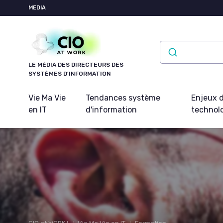
Panneau de gestion des cookies
MEDIA
LE MÉDIA DES DIRECTEURS DES
SYSTÈMES D'INFORMATION
Vie Ma Vie
Tendances système
Enjeux d
en IT
d'information
technol