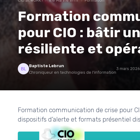
CIO at WORK !
Vie Ma Vie en IT
Formation
Formation commun
pour CIO : bâtir u
résiliente et opér
Baptiste Lebrun
3 mars 2026
Chroniqueur en technologies de l'information
Formation communication de crise pour CIO 
dispositifs d’alerte et formats présentiel 