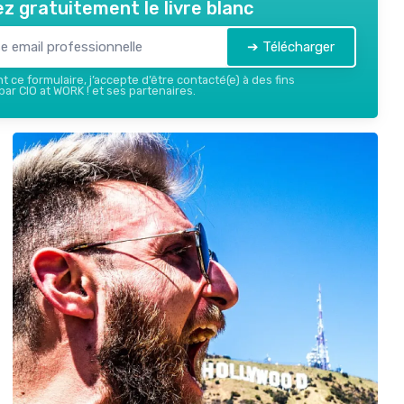
z gratuitement le livre blanc
➔ Télécharger
 ce formulaire, j’accepte d’être contacté(e) à des fins
ar CIO at WORK ! et ses partenaires.