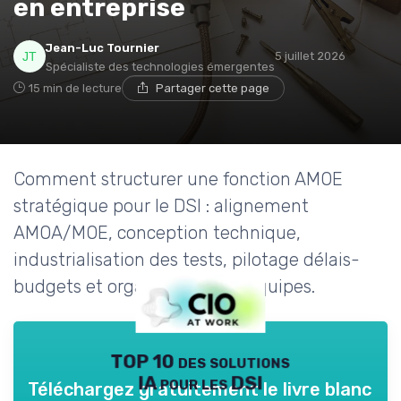
en entreprise
Jean-Luc Tournier
5 juillet 2026
Spécialiste des technologies émergentes
15 min de lecture
Partager cette page
Comment structurer une fonction AMOE
stratégique pour le DSI : alignement
AMOA/MOE, conception technique,
industrialisation des tests, pilotage délais-
budgets et organisation des équipes.
TOP 10 des solutions
IA pour les DSI
Téléchargez gratuitement le livre blanc