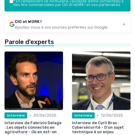
*
En remplissant ce formulaire, j’accepte d’être contacté(e) à
des fins commerciales par CIO at WORK ! et ses partenaires.
CIO at WORK !
Ajoutez-nous à vos sources préférées sur Google
Parole d'experts
•
•
30/06/2025
12/06/2025
Interview
Interview
Interview de Fabrizio Delage
Interview de Cyril Bras :
: Les objets connectés en
Cybersécurité - D'un sujet
agriculture - Où en est-on
technique à un enjeu