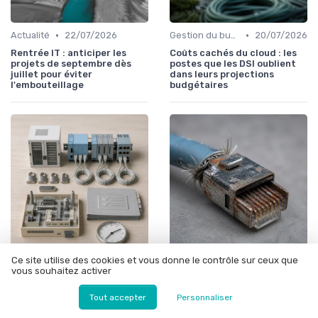
•
•
Actualité
22/07/2026
Gestion du budget IT
20/07/2026
Rentrée IT : anticiper les
Coûts cachés du cloud : les
projets de septembre dès
postes que les DSI oublient
juillet pour éviter
dans leurs projections
l'embouteillage
budgétaires
Ce site utilise des cookies et vous donne le contrôle sur ceux que
•
•
Sécurité et conformité
17/07/2026
Sécurité et conformité
15/07/2026
vous souhaitez activer
Cyber Resilience Act : ce que
Qualité des données : le
les DSI de l'industrie doivent
prérequis que les projets IA
Tout accepter
Personnaliser
anticiper avant décembre
découvrent trop tard
2027