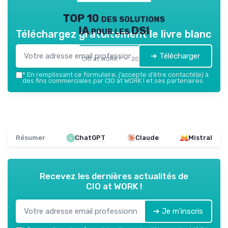
TOP 10 des solutions
IA pour les DSI
Téléchargez gratuitement le livre blanc
➔ Télécharger
CIO at WORK ! — 2026
*
En remplissant ce formulaire, j’accepte d’être contacté(e) à
des fins commerciales par CIO at WORK ! et ses partenaires.
Résumer
ChatGPT
Claude
Mistral
Recevez les dernières actualités de
CIO at WORK !
➔ Je m'inscris