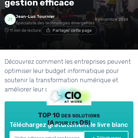
gestion efficace
Jean-Luc Tournier
9 décembre 2024
Spécialiste des technologies émergentes
11 min de lecture
Partager cette page
Découvrez comment les entreprises peuvent
optimiser leur budget informatique pour
soutenir la transformation numérique et
améliorer leur chiffre d'affaires.
TOP 10 des solutions
IA pour les DSI
Téléchargez gratuitement le livre blanc