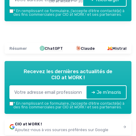
CIO at WORK ! — 2026
*
En remplissant ce formulaire, j’accepte d’être contacté(e) à
des fins commerciales par CIO at WORK ! et ses partenaires.
Résumer
ChatGPT
Claude
Mistral
Recevez les dernières actualités de
CIO at WORK !
➔ Je m'inscris
*
En remplissant ce formulaire, j’accepte d’être contacté(e) à
des fins commerciales par CIO at WORK ! et ses partenaires.
CIO at WORK !
Ajoutez-nous à vos sources préférées sur Google