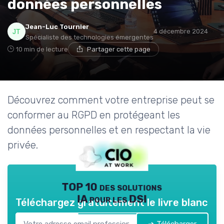
données personnelles
Jean-Luc Tournier
4 décembre 2024
Spécialiste des technologies émergentes
10 min de lecture
Partager cette page
Découvrez comment votre entreprise peut se
conformer au RGPD en protégeant les
données personnelles et en respectant la vie
privée.
TOP 10 des solutions
IA pour les DSI
Téléchargez gratuitement le livre blanc