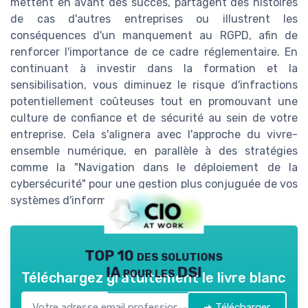
mettent en avant des succès, partagent des histoires
de cas d'autres entreprises ou illustrent les
conséquences d'un manquement au RGPD, afin de
renforcer l'importance de ce cadre réglementaire. En
continuant à investir dans la formation et la
sensibilisation, vous diminuez le risque d'infractions
potentiellement coûteuses tout en promouvant une
culture de confiance et de sécurité au sein de votre
entreprise. Cela s'alignera avec l'approche du vivre-
ensemble numérique, en parallèle à des stratégies
comme la "Navigation dans le déploiement de la
cybersécurité" pour une gestion plus conjuguée de vos
systèmes d'information.
TOP 10 des solutions
IA pour les DSI
Téléchargez gratuitement le livre blanc
➔ Télécharger