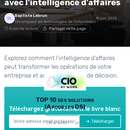
avec l'intelligence d'affaires
Baptiste Lebrun
10 juin 2025
Chroniqueur en technologies de l'information
8 min de lecture
Partager cette page
Explorez comment l'intelligence d'affaires
peut transformer les opérations de votre
entreprise et améliorer la prise de décision.
TOP 10 des solutions
IA pour les DSI
Téléchargez gratuitement le livre blanc
➔ Télécharger
CIO at WORK ! — 2026