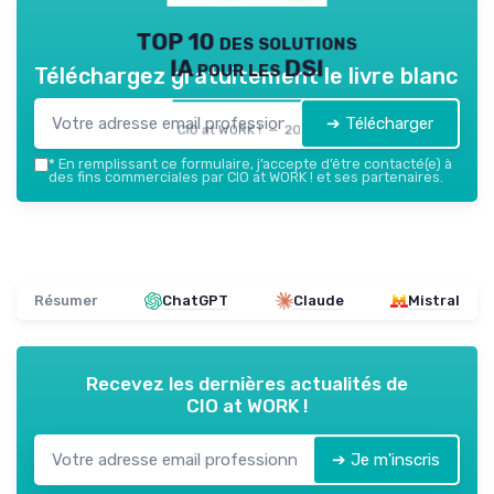
TOP 10 des solutions
IA pour les DSI
Téléchargez gratuitement le livre blanc
➔ Télécharger
CIO at WORK ! — 2026
*
En remplissant ce formulaire, j’accepte d’être contacté(e) à
des fins commerciales par CIO at WORK ! et ses partenaires.
Résumer
ChatGPT
Claude
Mistral
Recevez les dernières actualités de
CIO at WORK !
➔ Je m'inscris