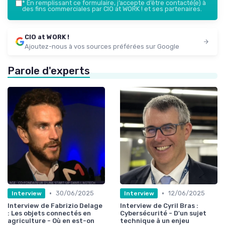
*
En remplissant ce formulaire, j’accepte d’être contacté(e) à
des fins commerciales par CIO at WORK ! et ses partenaires.
CIO at WORK !
Ajoutez-nous à vos sources préférées sur Google
Parole d'experts
•
•
30/06/2025
12/06/2025
Interview
Interview
Interview de Fabrizio Delage
Interview de Cyril Bras :
: Les objets connectés en
Cybersécurité - D'un sujet
agriculture - Où en est-on
technique à un enjeu