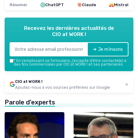
Résumer
ChatGPT
Claude
Mistral
Recevez les dernières actualités de
CIO at WORK !
➔ Je m'inscris
*
En remplissant ce formulaire, j’accepte d’être contacté(e) à
des fins commerciales par CIO at WORK ! et ses partenaires.
CIO at WORK !
Ajoutez-nous à vos sources préférées sur Google
Parole d'experts