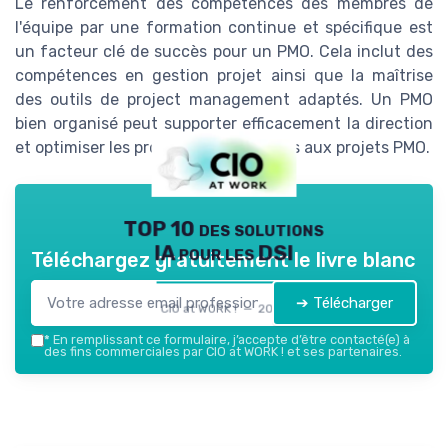
Le renforcement des compétences des membres de
l'équipe par une formation continue et spécifique est
un facteur clé de succès pour un PMO. Cela inclut des
compétences en gestion projet ainsi que la maîtrise
des outils de project management adaptés. Un PMO
bien organisé peut supporter efficacement la direction
et optimiser les processus métiers liés aux projets PMO.
TOP 10 des solutions
IA pour les DSI
Téléchargez gratuitement le livre blanc
➔ Télécharger
CIO at WORK ! — 2026
*
En remplissant ce formulaire, j’accepte d’être contacté(e) à
des fins commerciales par CIO at WORK ! et ses partenaires.