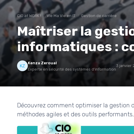
CIO at WORK !
Vie Ma Vie en IT
Gestion de carrière
Maîtriser la gesti
informatiques : c
Kenza Zeroual
3 janvier
Experte en sécurité des systèmes d'information
Découvrez comment optimiser la gestion d
méthodes agiles et des outils performants.