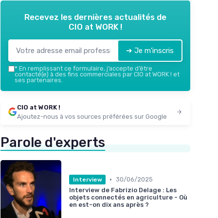
Recevez les dernières actualités de
CIO at WORK !
➔ Je m'inscris
*
En remplissant ce formulaire, j’accepte d’être
contacté(e) à des fins commerciales par CIO at WORK ! et
ses partenaires.
CIO at WORK !
Ajoutez-nous à vos sources préférées sur Google
Parole d'experts
•
30/06/2025
Interview
Interview de Fabrizio Delage : Les
objets connectés en agriculture - Où
en est-on dix ans après ?