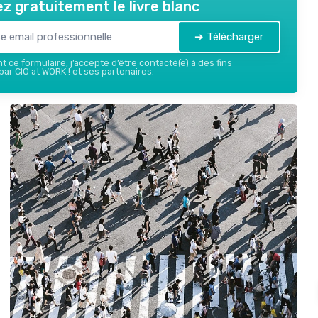
z gratuitement le livre blanc
➔ Télécharger
 ce formulaire, j’accepte d’être contacté(e) à des fins
ar CIO at WORK ! et ses partenaires.