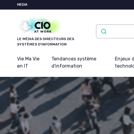
Panneau de gestion des cookies
MEDIA
LE MÉDIA DES DIRECTEURS DES
SYSTÈMES D'INFORMATION
Vie Ma Vie
Tendances système
Enjeux d
en IT
d'information
technol