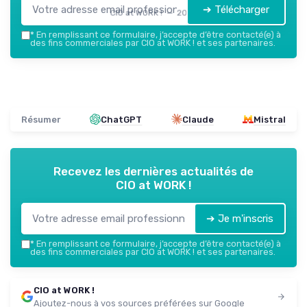
➔ Télécharger
CIO at WORK ! — 2026
*
En remplissant ce formulaire, j’accepte d’être contacté(e) à
des fins commerciales par CIO at WORK ! et ses partenaires.
Résumer
ChatGPT
Claude
Mistral
Recevez les dernières actualités de
CIO at WORK !
➔ Je m'inscris
*
En remplissant ce formulaire, j’accepte d’être contacté(e) à
des fins commerciales par CIO at WORK ! et ses partenaires.
CIO at WORK !
Ajoutez-nous à vos sources préférées sur Google