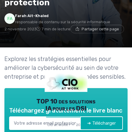
protection
Farah Ait-Khaled
responsable de contenu sur la sécurité informatique
2 novembre 2023
7 min de lecture
Partager cette page
Explorez les stratégies essentielles pour
améliorer la cybersécurité au sein de votre
entreprise et protéger vos données sensibles.
TOP 10 des solutions
IA pour les DSI
Téléchargez gratuitement le livre blanc
➔ Télécharger
CIO at WORK ! — 2026