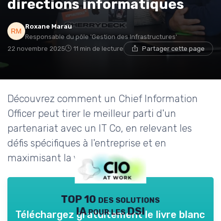
directions informatiques
Roxane Marau
Responsable du pôle 'Gestion des Infrastructures'
22 novembre 2025
11 min de lecture
Partager cette page
Découvrez comment un Chief Information
Officer peut tirer le meilleur parti d'un
partenariat avec un IT Co, en relevant les
défis spécifiques à l'entreprise et en
maximisant la valeur ajoutée.
TOP 10 des solutions
IA pour les DSI
Téléchargez gratuitement le livre blanc