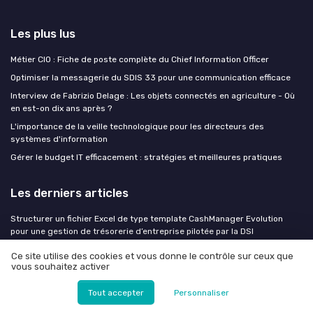
Les plus lus
Métier CIO : Fiche de poste complète du Chief Information Officer
Optimiser la messagerie du SDIS 33 pour une communication efficace
Interview de Fabrizio Delage : Les objets connectés en agriculture - Où
en est-on dix ans après ?
L'importance de la veille technologique pour les directeurs des
systèmes d'information
Gérer le budget IT efficacement : stratégies et meilleures pratiques
Les derniers articles
Structurer un fichier Excel de type template CashManager Evolution
pour une gestion de trésorerie d’entreprise pilotée par la DSI
Structurer un fichier Excel de type cash manager pour piloter l’évolution
Ce site utilise des cookies et vous donne le contrôle sur ceux que
de la trésorerie d’entreprise
vous souhaitez activer
Élaborer un plan de contenu multicanal à Paris pour un SI orienté client
Tout accepter
Personnaliser
Plan d'action européen cybersécurité et IA : ce que les DSI des secteurs
critiques doivent anticiper