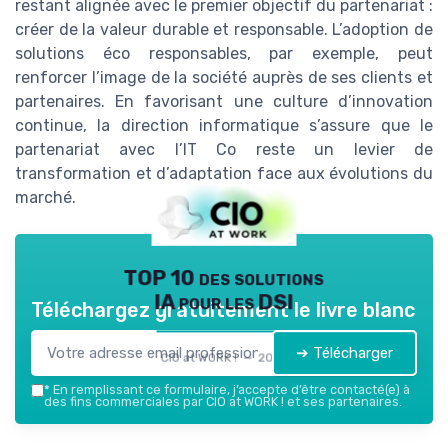
restant alignée avec le premier objectif du partenariat :
créer de la valeur durable et responsable. L’adoption de
solutions éco responsables, par exemple, peut
renforcer l’image de la société auprès de ses clients et
partenaires. En favorisant une culture d’innovation
continue, la direction informatique s’assure que le
partenariat avec l’IT Co reste un levier de
transformation et d’adaptation face aux évolutions du
marché.
TOP 10 des solutions
IA pour les DSI
Téléchargez gratuitement le livre blanc
➔ Télécharger
CIO at WORK ! — 2026
*
En remplissant ce formulaire, j’accepte d’être contacté(e) à
des fins commerciales par CIO at WORK ! et ses partenaires.