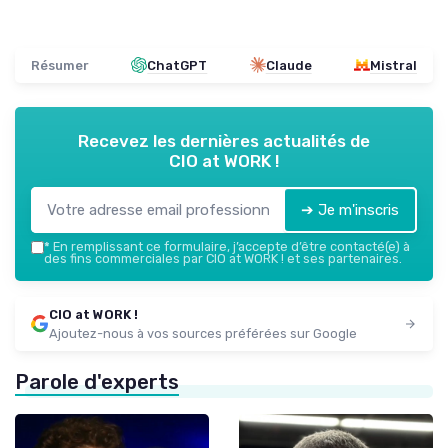
Résumer
ChatGPT
Claude
Mistral
Recevez les dernières actualités de
CIO at WORK !
➔ Je m'inscris
*
En remplissant ce formulaire, j’accepte d’être contacté(e) à
des fins commerciales par CIO at WORK ! et ses partenaires.
CIO at WORK !
Ajoutez-nous à vos sources préférées sur Google
Parole d'experts