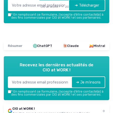
➔ Télécharger
CIO at WORK ! — 2026
*
En remplissant ce formulaire, j’accepte d’être contacté(e) à
des fins commerciales par CIO at WORK ! et ses partenaires.
Résumer
ChatGPT
Claude
Mistral
Recevez les dernières actualités de
CIO at WORK !
➔ Je m'inscris
*
En remplissant ce formulaire, j’accepte d’être contacté(e) à
des fins commerciales par CIO at WORK ! et ses partenaires.
CIO at WORK !