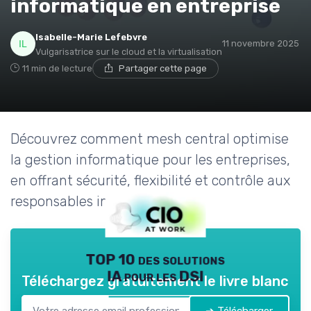
informatique en entreprise
Isabelle-Marie Lefebvre
11 novembre 2025
Vulgarisatrice sur le cloud et la virtualisation
11 min de lecture
Partager cette page
Découvrez comment mesh central optimise
la gestion informatique pour les entreprises,
en offrant sécurité, flexibilité et contrôle aux
responsables informatiques.
TOP 10 des solutions
IA pour les DSI
Téléchargez gratuitement le livre blanc