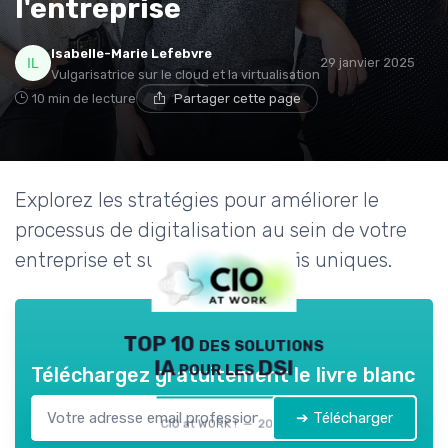
l'entreprise
Isabelle-Marie Lefebvre
29 janvier 2025
Vulgarisatrice sur le cloud et la virtualisation
10 min de lecture
Partager cette page
Explorez les stratégies pour améliorer le
processus de digitalisation au sein de votre
entreprise et surmonter les défis uniques.
TOP 10 des solutions
IA pour les DSI
Téléchargez gratuitement le livre blanc
➔ Télécharger
CIO at WORK ! — 2026