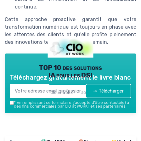
continue.
Cette approche proactive garantit que votre
transformation numérique est toujours en phase avec
les attentes des clients et qu'elle profite pleinement
des innovations technologiques de demain.
TOP 10 des solutions
IA pour les DSI
Téléchargez gratuitement le livre blanc
➔ Télécharger
CIO at WORK ! — 2026
*
En remplissant ce formulaire, j’accepte d’être contacté(e) à
des fins commerciales par CIO at WORK ! et ses partenaires.