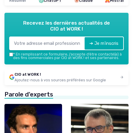
Résumer
ChatGPT
Claude
Mistral
Recevez les dernières actualités de
CIO at WORK !
➔ Je m'inscris
*
En remplissant ce formulaire, j’accepte d’être contacté(e) à
des fins commerciales par CIO at WORK ! et ses partenaires.
CIO at WORK !
Ajoutez-nous à vos sources préférées sur Google
Parole d'experts