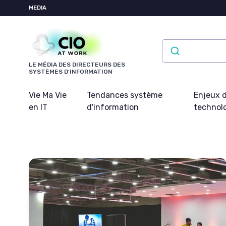
Panneau de gestion des cookies
MEDIA
LE MÉDIA DES DIRECTEURS DES
SYSTÈMES D'INFORMATION
Vie Ma Vie
Tendances système
Enjeux d
en IT
d'information
technol