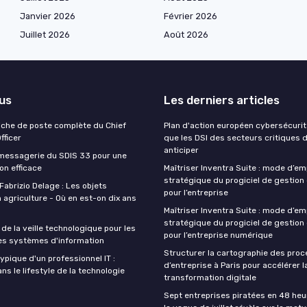
Janvier 2026
Février 2026
Juillet 2026
Août 2026
lus
Les derniers articles
Fiche de poste complète du Chief
Plan d'action européen cybersécurité
fficer
que les DSI des secteurs critiques 
anticiper
 messagerie du SDIS 33 pour une
n efficace
Maîtriser Inventra Suite : mode d’em
stratégique du progiciel de gestion
Fabrizio Delage : Les objets
pour l’entreprise
 agriculture - Où en est-on dix ans
Maîtriser Inventra Suite : mode d’em
stratégique du progiciel de gestion
de la veille technologique pour les
pour l’entreprise numérique
es systèmes d'information
Structurer la cartographie des pro
ypique d'un professionnel IT :
d’entreprise à Paris pour accélérer l
s le lifestyle de la technologie
transformation digitale
Sept entreprises piratées en 48 heu