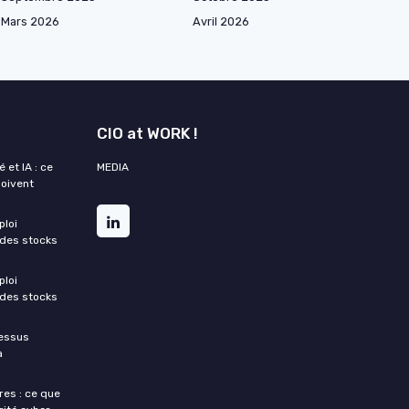
Mars 2026
Avril 2026
CIO at WORK !
 et IA : ce
MEDIA
doivent
ploi
 des stocks
ploi
 des stocks
cessus
a
res : ce que