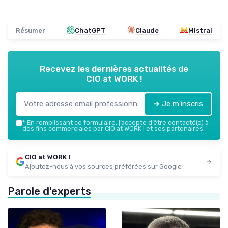
Résumer
ChatGPT
Claude
Mistral
Recevez les dernières actualités de
CIO at WORK !
➔ Je m'inscris
*
En remplissant ce formulaire, j’accepte d’être contacté(e) à
des fins commerciales par CIO at WORK ! et ses partenaires.
CIO at WORK !
Ajoutez-nous à vos sources préférées sur Google
Parole d'experts