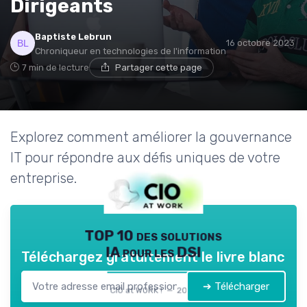
Dirigeants
Baptiste Lebrun
16 octobre 2023
Chroniqueur en technologies de l'information
7 min de lecture
Partager cette page
Explorez comment améliorer la gouvernance
IT pour répondre aux défis uniques de votre
entreprise.
TOP 10 des solutions
IA pour les DSI
Téléchargez gratuitement le livre blanc
➔ Télécharger
CIO at WORK ! — 2026