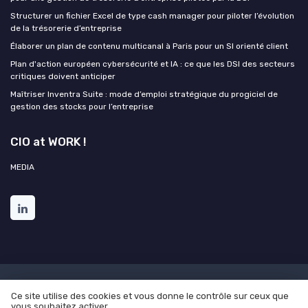
Structurer un fichier Excel de type cash manager pour piloter l’évolution
de la trésorerie d’entreprise
Élaborer un plan de contenu multicanal à Paris pour un SI orienté client
Plan d'action européen cybersécurité et IA : ce que les DSI des secteurs
critiques doivent anticiper
Maîtriser Inventra Suite : mode d’emploi stratégique du progiciel de
gestion des stocks pour l’entreprise
CIO at WORK !
MEDIA
Mentions légales
Politique de confidentialité
Grande
Ce site utilise des cookies et vous donne le contrôle sur ceux que
Enquête 2025 sur l'intelligence artificielle et les directions des
vous souhaitez activer