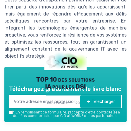
tirer parti des innovations dès qu'elles apparaissent,
mais également de répondre efficacement aux défis
spécifiques rencontrés par votre entreprise. En
intégrant les technologies émergentes de manière
proactive, vous renforcez la résilience de vos systèmes
et optimisez les ressources, tout en garantissant un
alignement constant de la gouvernance IT avec les
objectifs stratégiques de l'entreprise.
TOP 10 des solutions
IA pour les DSI
Téléchargez gratuitement le livre blanc
➔ Télécharger
CIO at WORK ! — 2026
*
En remplissant ce formulaire, j’accepte d’être contacté(e) à
des fins commerciales par CIO at WORK ! et ses partenaires.