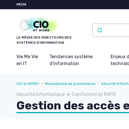
Panneau de gestion des cookies
MEDIA
LE MÉDIA DES DIRECTEURS DES
SYSTÈMES D'INFORMATION
Vie Ma Vie
Tendances système
Enjeux d
en IT
d'information
technol
CIO at WORK !
Marketplace de prestataires
Sécurité Inform
Sécurité Informatique ≫ Conformité et RGPD
Gestion des accès e