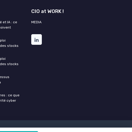
CIO at WORK !
 et IA : ce
MEDIA
doivent
ploi
 des stocks
ploi
 des stocks
cessus
a
res : ce que
rité cyber
directions des systèmes d'informations