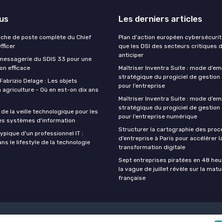
lus
Les derniers articles
Fiche de poste complète du Chief
Plan d'action européen cybersécurité
fficer
que les DSI des secteurs critiques 
anticiper
 messagerie du SDIS 33 pour une
n efficace
Maîtriser Inventra Suite : mode d’em
stratégique du progiciel de gestion
Fabrizio Delage : Les objets
pour l’entreprise
 agriculture - Où en est-on dix ans
Maîtriser Inventra Suite : mode d’em
stratégique du progiciel de gestion
de la veille technologique pour les
pour l’entreprise numérique
es systèmes d'information
Structurer la cartographie des pro
ypique d'un professionnel IT :
d’entreprise à Paris pour accélérer l
s le lifestyle de la technologie
transformation digitale
Sept entreprises piratées en 48 heu
la vague de juillet révèle sur la matu
française
nfidentialité
Grande Enquête 2025 sur l'intelligence artificielle et les 