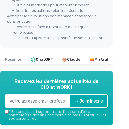
— Outils et méthodes pour mesurer l’impact
— Adapter les actions selon les résultats
Anticiper les évolutions des menaces et adapter la
sensibilisation
— Rester agile face à l’évolution des risques
numériques
— Évaluer et ajuster les dispositifs de sensibilisation
Résumer
ChatGPT
Claude
Mistral
Recevez les dernières actualités de
CIO at WORK !
➔ Je m'inscris
*
En remplissant ce formulaire, j’accepte d’être
contacté(e) à des fins commerciales par CIO at WORK ! et
ses partenaires.