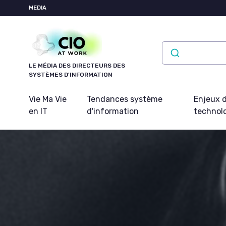
Panneau de gestion des cookies
MEDIA
LE MÉDIA DES DIRECTEURS DES
SYSTÈMES D'INFORMATION
Vie Ma Vie
Tendances système
Enjeux d
en IT
d'information
technol