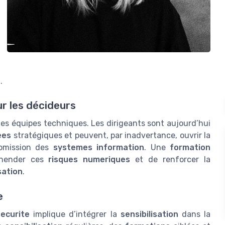
e
.
ur les décideurs
s équipes techniques. Les dirigeants sont aujourd’hui
ees
stratégiques et peuvent, par inadvertance, ouvrir la
omission des
systemes information
. Une
formation
éhender ces
risques numeriques
et de renforcer la
sation
.
e
ecurite
implique d’intégrer la
sensibilisation
dans la