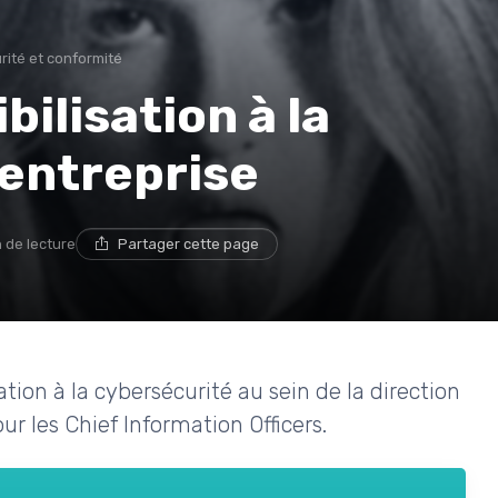
rité et conformité
bilisation à la
 entreprise
n de lecture
Partager cette page
ion à la cybersécurité au sein de la direction
ur les Chief Information Officers.