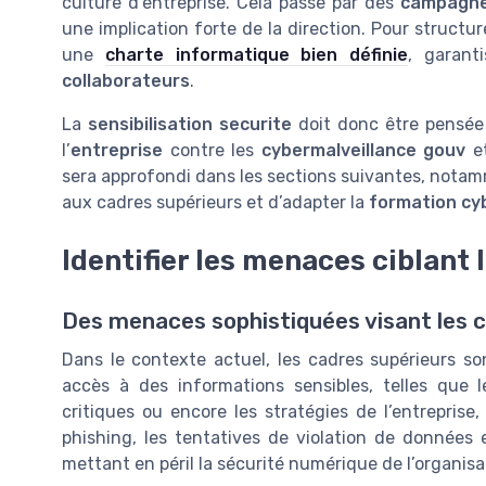
culture d’entreprise. Cela passe par des
campagne 
une implication forte de la direction. Pour struct
une
charte informatique bien définie
, garant
collaborateurs
.
La
sensibilisation securite
doit donc être pensée
l’
entreprise
contre les
cybermalveillance gouv
et
sera approfondi dans les sections suivantes, notamm
aux cadres supérieurs et d’adapter la
formation cy
Identifier les menaces ciblant
Des menaces sophistiquées visant les c
Dans le contexte actuel, les cadres supérieurs son
accès à des informations sensibles, telles que 
critiques ou encore les stratégies de l’entreprise,
phishing, les tentatives de violation de données 
mettant en péril la sécurité numérique de l’organisa