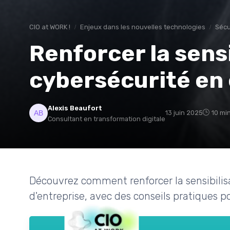
CIO at WORK !
Enjeux dans les nouvelles technologies
Sécu
Renforcer la sensi
cybersécurité en
Alexis Beaufort
13 juin 2025
10 mi
Consultant en transformation digitale
Découvrez comment renforcer la sensibilisat
d'entreprise, avec des conseils pratiques po