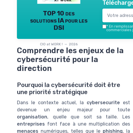
Télécharge
TOP 10 des
solutions IA pour les
DSI
*
En remplissant
commerciales p
CIO at WORK ! — 2026
Comprendre les enjeux de la
cybersécurité pour la
direction
Pourquoi la cybersécurité doit être
une priorité stratégique
Dans le contexte actuel, la
cybersecurite
est
devenue un enjeu majeur pour toute
organisation
, quelle que soit sa taille. Les
entreprises
font face à une multiplication des
menaces
numériques, telles que le
phishing
, la