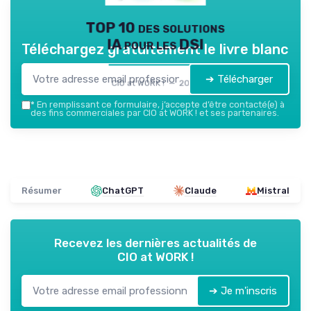
TOP 10 des solutions
IA pour les DSI
Téléchargez gratuitement le livre blanc
➔ Télécharger
CIO at WORK ! — 2026
*
En remplissant ce formulaire, j’accepte d’être contacté(e) à
des fins commerciales par CIO at WORK ! et ses partenaires.
Résumer
ChatGPT
Claude
Mistral
Recevez les dernières actualités de
CIO at WORK !
➔ Je m'inscris