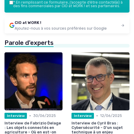
*
En remplissant ce formulaire, j’accepte d’être contacté(e) à
des fins commerciales par CIO at WORK ! et ses partenaires.
CIO at WORK !
Ajoutez-nous à vos sources préférées sur Google
Parole d'experts
•
•
30/06/2025
12/06/2025
Interview
Interview
Interview de Fabrizio Delage
Interview de Cyril Bras :
: Les objets connectés en
Cybersécurité - D'un sujet
agriculture - Où en est-on
technique à un enjeu