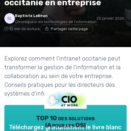
occitanie en entreprise
Baptiste Lebrun
25 janvier 2026
Chroniqueur en technologies de l'information
10 min de lecture
Partager cette page
Explorez comment l'intranet occitanie peut
transformer la gestion de l'information et la
collaboration au sein de votre entreprise.
Conseils pratiques pour les directeurs des
systèmes d'information.
TOP 10 des solutions
IA pour les DSI
Téléchargez gratuitement le livre blanc