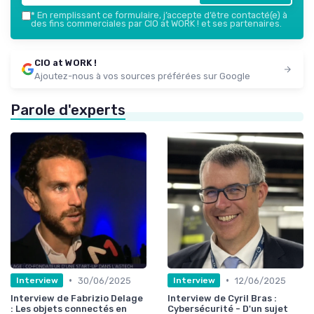
*
En remplissant ce formulaire, j’accepte d’être contacté(e) à
des fins commerciales par CIO at WORK ! et ses partenaires.
CIO at WORK !
Ajoutez-nous à vos sources préférées sur Google
Parole d'experts
•
•
30/06/2025
12/06/2025
Interview
Interview
Interview de Fabrizio Delage
Interview de Cyril Bras :
: Les objets connectés en
Cybersécurité - D'un sujet