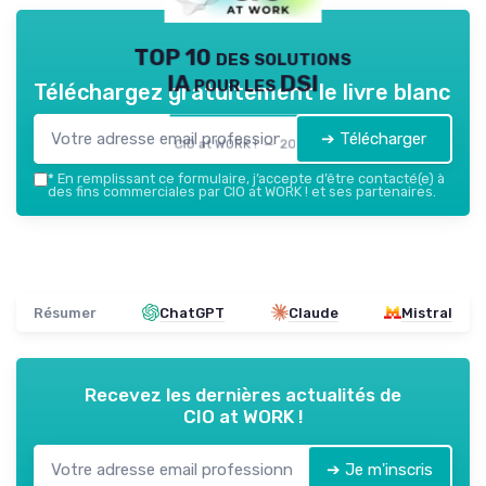
TOP 10 des solutions
IA pour les DSI
Téléchargez gratuitement le livre blanc
➔ Télécharger
CIO at WORK ! — 2026
*
En remplissant ce formulaire, j’accepte d’être contacté(e) à
des fins commerciales par CIO at WORK ! et ses partenaires.
Résumer
ChatGPT
Claude
Mistral
Recevez les dernières actualités de
CIO at WORK !
➔ Je m'inscris