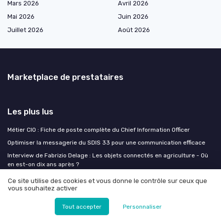
Mars 2026
Avril 2026
Mai 2026
Juin 2026
Juillet 2026
Août 2026
Marketplace de prestataires
Les plus lus
Métier CIO : Fiche de poste complète du Chief Information Officer
Optimiser la messagerie du SDIS 33 pour une communication efficace
Interview de Fabrizio Delage : Les objets connectés en agriculture - Où
en est-on dix ans après ?
L'importance de la veille technologique pour les directeurs des
Ce site utilise des cookies et vous donne le contrôle sur ceux que
systèmes d'information
vous souhaitez activer
Gérer le budget IT efficacement : stratégies et meilleures pratiques
Tout accepter
Personnaliser