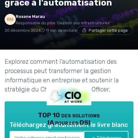
grâce à l'automatisation
Roxane Marau
Responsable du pôle 'Gestion des Infrastructures'
20 décembre 2024
11 min de lecture
Partager cette page
Explorez comment l’automatisation des
processus peut transformer la gestion
informatique en entreprise et soutenir la
stratégie du Chief Information Officer.
TOP 10 des solutions
IA pour les DSI
Téléchargez gratuitement le livre blanc