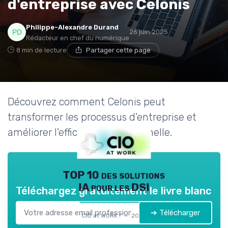
d'entreprise avec Celonis
Philippe-Alexandre Durand
26 juin 2025
Rédacteur en chef du numérique
8 min de lecture
Partager cette page
Découvrez comment Celonis peut
transformer les processus d'entreprise et
améliorer l'efficacité opérationnelle.
TOP 10 des solutions
IA pour les DSI
Téléchargez gratuitement le livre blanc
➔ Télécharger
CIO at WORK ! — 2026