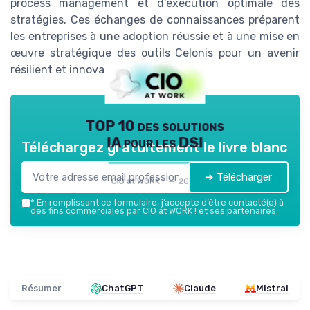
process management et d'exécution optimale des
stratégies. Ces échanges de connaissances préparent
les entreprises à une adoption réussie et à une mise en
œuvre stratégique des outils Celonis pour un avenir
résilient et innovant.
TOP 10 des solutions
IA pour les DSI
Téléchargez gratuitement le livre blanc
➔ Télécharger
CIO at WORK ! — 2026
*
En remplissant ce formulaire, j’accepte d’être contacté(e) à
des fins commerciales par CIO at WORK ! et ses partenaires.
Résumer
ChatGPT
Claude
Mistral