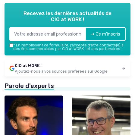
Recevez les dernières actualités de
CIO at WORK !
➔ Je m'inscris
*
En remplissant ce formulaire, j’accepte d’être contacté(e) à
des fins commerciales par CIO at WORK ! et ses partenaires.
CIO at WORK !
Ajoutez-nous à vos sources préférées sur Google
Parole d'experts