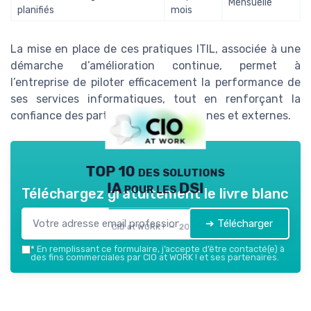
Mensuelle
planifiés
mois
La mise en place de ces pratiques ITIL, associée à une
démarche d’amélioration continue, permet à
l’entreprise de piloter efficacement la performance de
ses services informatiques, tout en renforçant la
confiance des parties prenantes internes et externes.
TOP 10 des solutions
IA pour les DSI
Téléchargez gratuitement le livre blanc
➔ Télécharger
CIO at WORK ! — 2026
*
En remplissant ce formulaire, j’accepte d’être contacté(e) à
des fins commerciales par CIO at WORK ! et ses partenaires.