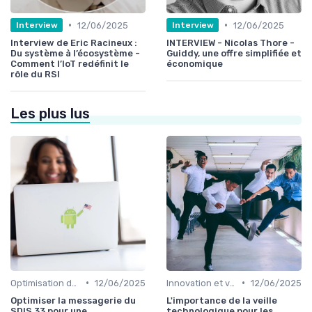
•
•
12/06/2025
12/06/2025
Interview
Interview
Interview de Eric Racineux :
INTERVIEW - Nicolas Thore -
Du système à l’écosystème -
Guiddy, une offre simplifiée et
Comment l’IoT redéfinit le
économique
rôle du RSI
Les plus lus
•
•
Optimisation des infrastructures IT
12/06/2025
Innovation et veille technologique
12/06/2025
Optimiser la messagerie du
L'importance de la veille
SDIS 33 pour une
technologique pour les