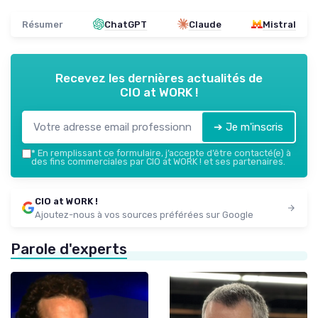
Résumer
ChatGPT
Claude
Mistral
Recevez les dernières actualités de
CIO at WORK !
➔ Je m'inscris
*
En remplissant ce formulaire, j’accepte d’être contacté(e) à
des fins commerciales par CIO at WORK ! et ses partenaires.
CIO at WORK !
Ajoutez-nous à vos sources préférées sur Google
Parole d'experts