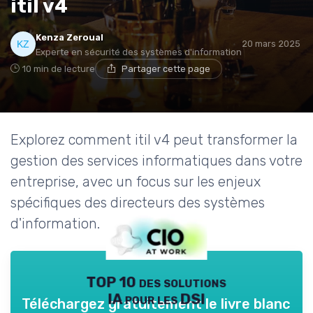
itil v4
Kenza Zeroual
20 mars 2025
Experte en sécurité des systèmes d'information
10 min de lecture
Partager cette page
Explorez comment itil v4 peut transformer la
gestion des services informatiques dans votre
entreprise, avec un focus sur les enjeux
spécifiques des directeurs des systèmes
d'information.
TOP 10 des solutions
IA pour les DSI
Téléchargez gratuitement le livre blanc