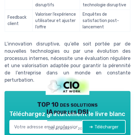
disruptifs
technologie disruptive
Valoriser l’expérience
Enquêtes de
Feedback
utilisateur et ajuster
satisfaction post-
client
l’offre
lancement
L’innovation disruptive, qu’elle soit portée par de
nouvelles technologies ou par une évolution des
processus internes, nécessite une évaluation régulière
et une valorisation adaptée pour garantir la pérennité
de l’entreprise dans un monde en constante
perturbation.
TOP 10 des solutions
IA pour les DSI
Téléchargez gratuitement le livre blanc
➔ Télécharger
CIO at WORK ! — 2026