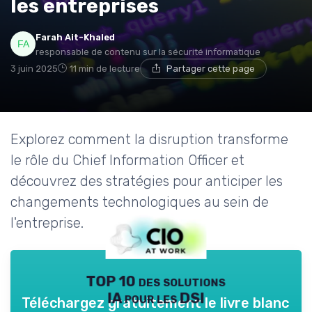
les entreprises
Farah Ait-Khaled
responsable de contenu sur la sécurité informatique
3 juin 2025
11 min de lecture
Partager cette page
Explorez comment la disruption transforme
le rôle du Chief Information Officer et
découvrez des stratégies pour anticiper les
changements technologiques au sein de
l'entreprise.
TOP 10 des solutions
IA pour les DSI
Téléchargez gratuitement le livre blanc