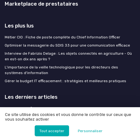
Marketplace de prestataires
Les plus lus
Métier CIO : Fiche de poste complète du Chief Information Officer
Optimiser la messagerie du SDIS 33 pour une communication efficace
Interview de Fabrizio Delage : Les objets connectés en agriculture - Où
en est-on dix ans après ?
L'importance de la veille technologique pour les directeurs des
systèmes d'information
Gérer le budget IT efficacement : stratégies et meilleures pratiques
Les derniers articles
Structurer un fichier Excel de type template CashManager Evolution
pour une gestion de trésorerie d’entreprise pilotée par la DSI
Ce site utilise des cookies et vous donne le contrôle sur ceux que
vous souhaitez activer
Structurer un fichier Excel de type cash manager pour piloter l’évolution
de la trésorerie d’entreprise
Tout accepter
Personnaliser
Élaborer un plan de contenu multicanal à Paris pour un SI orienté client