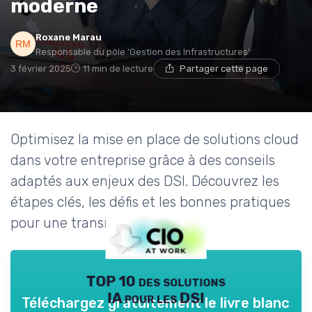
moderne
Roxane Marau
Responsable du pôle 'Gestion des Infrastructures'
3 février 2025
11 min de lecture
Partager cette page
Optimisez la mise en place de solutions cloud
dans votre entreprise grâce à des conseils
adaptés aux enjeux des DSI. Découvrez les
étapes clés, les défis et les bonnes pratiques
pour une transition efficace.
TOP 10 des solutions
IA pour les DSI
Téléchargez gratuitement le livre blanc