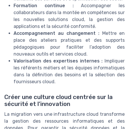
Formation continue :
Accompagner les
CIO at WORK ! — 2026
➔ Télécharger
collaborateurs dans la montée en compétences sur
les nouvelles solutions cloud, la gestion des
*
En remplissant ce formulaire, j’accepte d’être
contacté(e) à des fins commerciales par CIO at WORK ! et
applications et la sécurité conformité.
ses partenaires.
Accompagnement au changement :
Mettre en
place des ateliers pratiques et des supports
pédagogiques pour faciliter l’adoption des
nouveaux outils et services cloud.
Valorisation des expertises internes :
Impliquer
les référents métiers et les équipes informatiques
dans la définition des besoins et la sélection des
fournisseurs cloud.
Créer une culture cloud centrée sur la
sécurité et l’innovation
La migration vers une infrastructure cloud transforme
la gestion des ressources informatiques et des
données. Pour garantir la sécurité données et la