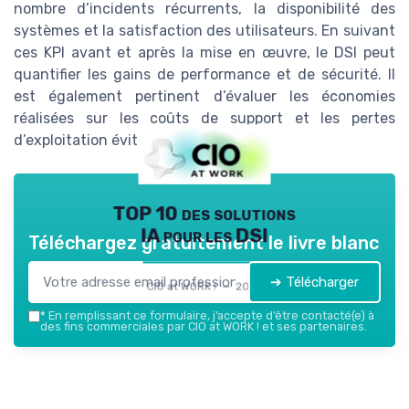
nombre d’incidents récurrents, la disponibilité des
systèmes et la satisfaction des utilisateurs. En suivant
ces KPI avant et après la mise en œuvre, le DSI peut
quantifier les gains de performance et de sécurité. Il
est également pertinent d’évaluer les économies
réalisées sur les coûts de support et les pertes
d’exploitation évitées.
TOP 10 des solutions
IA pour les DSI
Téléchargez gratuitement le livre blanc
➔ Télécharger
CIO at WORK ! — 2026
*
En remplissant ce formulaire, j’accepte d’être contacté(e) à
des fins commerciales par CIO at WORK ! et ses partenaires.