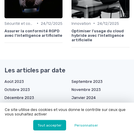
•
•
Sécurité et conformité
24/12/2025
Innovation
24/12/2025
Assurer la conformité RGPD
Optimiser l'usage du cloud
avec l'intelligence artificielle
hybride avec l'intelligence
artificielle
Les articles par date
Août 2023
Septembre 2023
Octobre 2023
Novembre 2023
Décembre 2023
Janvier 2024
Février 2024
Mars 2024
Ce site utilise des cookies et vous donne le contrôle sur ceux que
Avril 2024
Mai 2024
vous souhaitez activer
Septembre 2024
Octobre 2024
Tout accepter
Personnaliser
Novembre 2024
Décembre 2024