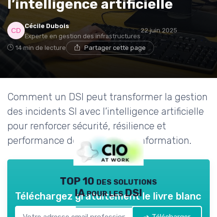
l’intelligence artificielle
Cécile Dubois
22 juin 2025
Experte en gestion des infrastructures
14 min de lecture
Partager cette page
Comment un DSI peut transformer la gestion
des incidents SI avec l’intelligence artificielle
pour renforcer sécurité, résilience et
performance des systèmes d’information.
TOP 10 des solutions
IA pour les DSI
Téléchargez gratuitement le livre blanc