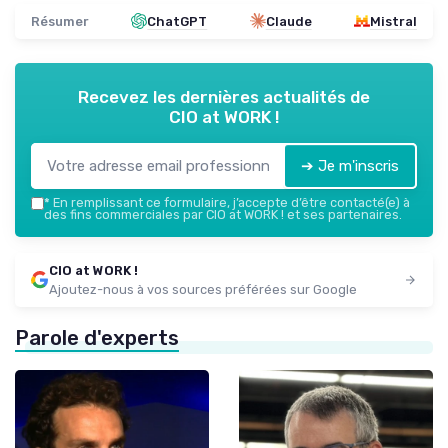
Résumer
ChatGPT
Claude
Mistral
Recevez les dernières actualités de
CIO at WORK !
➔ Je m'inscris
*
En remplissant ce formulaire, j’accepte d’être contacté(e) à
des fins commerciales par CIO at WORK ! et ses partenaires.
CIO at WORK !
Ajoutez-nous à vos sources préférées sur Google
Parole d'experts