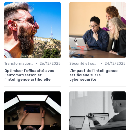
•
•
Transformation digitale
26/12/2025
Sécurité et conformité
24/12/2025
Optimiser l'efficacité avec
L'impact de l'intelligence
l'automatisation et
artificielle sur la
l'intelligence artificielle
cybersécurité