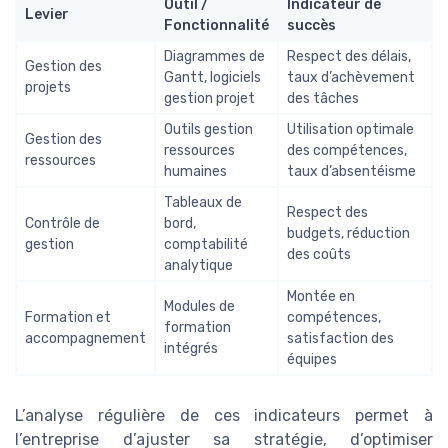
Outil /
Indicateur de
Levier
Fonctionnalité
succès
Diagrammes de
Respect des délais,
Gestion des
Gantt, logiciels
taux d’achèvement
projets
gestion projet
des tâches
Outils gestion
Utilisation optimale
Gestion des
ressources
des compétences,
ressources
humaines
taux d’absentéisme
Tableaux de
Respect des
Contrôle de
bord,
budgets, réduction
gestion
comptabilité
des coûts
analytique
Montée en
Modules de
Formation et
compétences,
formation
accompagnement
satisfaction des
intégrés
équipes
L’analyse régulière de ces indicateurs permet à
l’entreprise d’ajuster sa stratégie, d’optimiser