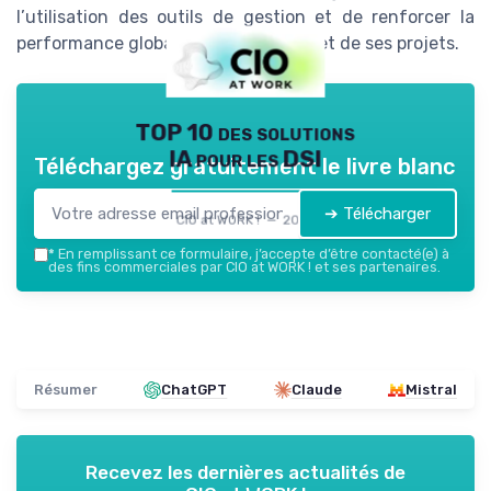
l’utilisation des outils de gestion et de renforcer la
performance globale de ses équipes et de ses projets.
TOP 10 des solutions
IA pour les DSI
Téléchargez gratuitement le livre blanc
➔ Télécharger
CIO at WORK ! — 2026
*
En remplissant ce formulaire, j’accepte d’être contacté(e) à
des fins commerciales par CIO at WORK ! et ses partenaires.
Résumer
ChatGPT
Claude
Mistral
Recevez les dernières actualités de