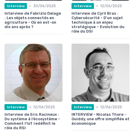
•
•
30/06/2025
12/06/2025
Interview
Interview
Interview de Fabrizio Delage
Interview de Cyril Bras :
: Les objets connectés en
Cybersécurité - D'un sujet
agriculture - Où en est-on
technique à un enjeu
dix ans après ?
stratégique – Evolution du
rôle du DSI
•
•
12/06/2025
12/06/2025
Interview
Interview
Interview de Eric Racineux :
INTERVIEW - Nicolas Thore -
Du système à l’écosystème -
Guiddy, une offre simplifiée et
Comment l’IoT redéfinit le
économique
rôle du RSI