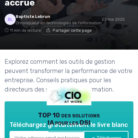
accrue
Baptiste Lebrun
23 mai 2025
Chroniqueur en technologies de l'information
11 min de lecture
Partager cette page
Explorez comment les outils de gestion
peuvent transformer la performance de votre
entreprise. Conseils pratiques pour les
directeurs des systèmes d'information.
TOP 10 des solutions
IA pour les DSI
Téléchargez gratuitement le livre blanc