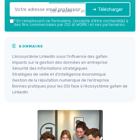
➔ Télécharger
CIO at WORK ! — 2026
*
En remplissant ce formulaire, j’accepte d’être contacté(e) à
des fins commerciales par CIO at WORK ! et ses partenaires.
SOMMAIRE
L’écosystème LinkedIn sous l’influence des gafam
Impacts sur la gestion des données en entreprise
Sécurité des informations stratégiques
Stratégies de veille et d’intelligence économique
Gestion de la réputation numérique de l’entreprise
Bonnes pratiques pour les DSI face à l’écosystème gafam de
LinkedIn