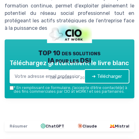
formation continue, permet d’exploiter pleinement le
potentiel du réseau social professionnel tout en
protégeant les actifs stratégiques de l’entreprise face
à la puissance des GAFAM.
TOP 10 des solutions
IA pour les DSI
Téléchargez gratuitement le livre blanc
➔ Télécharger
CIO at WORK ! — 2026
*
En remplissant ce formulaire, j’accepte d’être contacté(e) à
des fins commerciales par CIO at WORK ! et ses partenaires.
Résumer
ChatGPT
Claude
Mistral