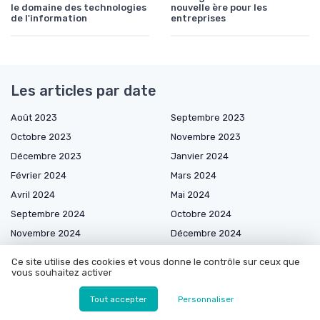
le domaine des technologies
nouvelle ère pour les
de l'information
entreprises
Les articles par date
Août 2023
Septembre 2023
Octobre 2023
Novembre 2023
Décembre 2023
Janvier 2024
Février 2024
Mars 2024
Avril 2024
Mai 2024
Septembre 2024
Octobre 2024
Novembre 2024
Décembre 2024
Janvier 2025
Février 2025
Ce site utilise des cookies et vous donne le contrôle sur ceux que
Mars 2025
Avril 2025
vous souhaitez activer
Mai 2025
Juin 2025
Tout accepter
Personnaliser
Juillet 2025
Août 2025