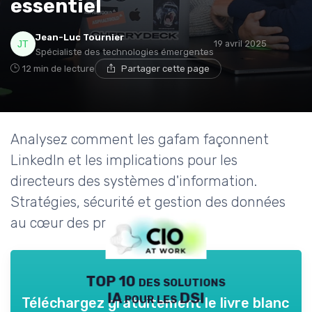
essentiel
Jean-Luc Tournier
19 avril 2025
Spécialiste des technologies émergentes
12 min de lecture
Partager cette page
Analysez comment les gafam façonnent
LinkedIn et les implications pour les
directeurs des systèmes d'information.
Stratégies, sécurité et gestion des données
au cœur des préoccupations.
TOP 10 des solutions
IA pour les DSI
Téléchargez gratuitement le livre blanc