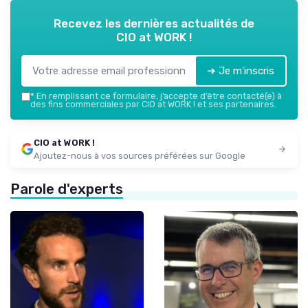
Recevez les dernières actualités de
CIO at WORK !
➔ Je m'inscris
*
En remplissant ce formulaire, j’accepte d’être contacté(e) à
des fins commerciales par CIO at WORK ! et ses partenaires.
CIO at WORK !
Ajoutez-nous à vos sources préférées sur Google
Parole d'experts