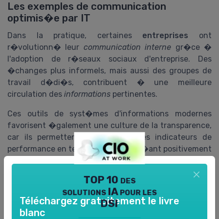
Les exemples de communication
optimis�e par IT
Dans la pratique, certaines
entreprises
ont
r�volutionn� leur
communication interne
gr�ce �
l'adoption de r�seaux sociaux d'entreprise. Des
�changes plus informels, mais aussi des groupes de
travail d�di�s, contribuent � une meilleure
circulation des
informations
pertinentes.
Ces outils de syst�mes d'informations modernes
favorisent �galement une culture de la transparence,
car ils permettent de partager des indicateurs de
performance en temps r�el, influen�ant positivement
l'engagement des employ�s.
TOP 10 des
S�curit� et fiabilit� dans les �changes
solutions IA pour les
Téléchargez gratuitement le livre
DSI
N�anmoins, en parall�le de la facilit� de
blanc
communication, la
s�curit�
ne doit pas �tre prise �