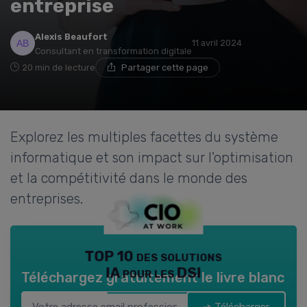
entreprise
Alexis Beaufort
11 avril 2024
Consultant en transformation digitale
20 min de lecture
Partager cette page
Explorez les multiples facettes du système
informatique et son impact sur l'optimisation
et la compétitivité dans le monde des
entreprises.
TOP 10 des solutions
IA pour les DSI
Téléchargez gratuitement le livre blanc