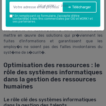
la l�g�re. La mise en place de protocoles de
CIO at WORK ! — 2026
➔ Télécharger
s�curit� au sein du
syst�me informatique
est
primordiale pour garantir la confidentialit� des
*
En remplissant ce formulaire, j’accepte d’être
contacté(e) à des fins commerciales par CIO at WORK ! et
�changes et prot�ger les
donn�es
de l'entreprise.
ses partenaires.
Les
experts
en cybers�curit� sont essentiels pour
mettre en œuvre des solutions qui pr�viennent les
fuites d'informations et garantissent que les
employ�s ne soient pas des failles involontaires du
syst�me de s�curit�.
Optimisation des ressources : le
rôle des systèmes informatiques
dans la gestion des ressources
humaines
Le rôle clé des systèmes informatiques
dans la gestion des talents