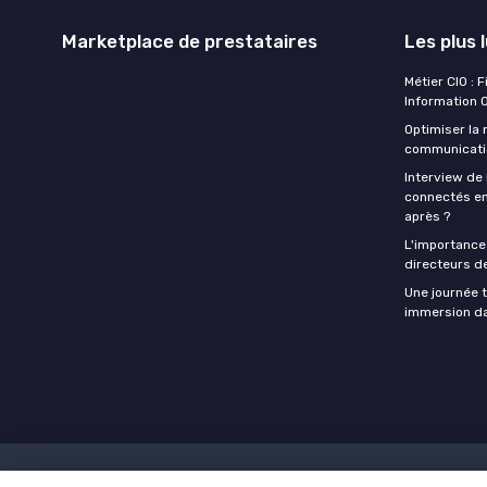
Marketplace de prestataires
Les plus 
Métier CIO : 
Information O
Optimiser la
communicatio
Interview de 
connectés en
après ?
L'importance 
directeurs d
Une journée t
immersion dan
Mentions légales
Politique de co