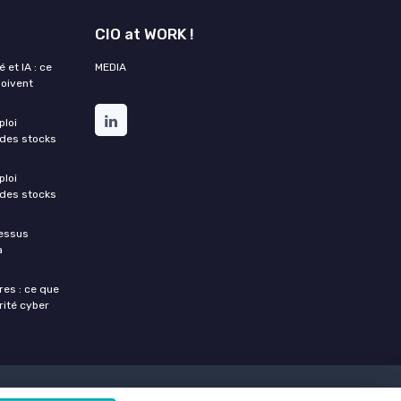
CIO at WORK !
 et IA : ce
MEDIA
doivent
ploi
 des stocks
ploi
 des stocks
cessus
a
res : ce que
rité cyber
directions des systèmes d'informations