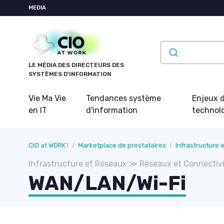
Panneau de gestion des cookies
MEDIA
LE MÉDIA DES DIRECTEURS DES
SYSTÈMES D'INFORMATION
Vie Ma Vie
Tendances système
Enjeux d
en IT
d'information
technol
CIO at WORK !
Marketplace de prestataires
Infrastructure 
Infrastructure et Réseaux ≫ Réseaux et Connectiv
WAN/LAN/Wi-Fi