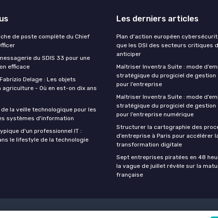
lus
Les derniers articles
Fiche de poste complète du Chief
Plan d'action européen cybersécurité
fficer
que les DSI des secteurs critiques 
anticiper
 messagerie du SDIS 33 pour une
n efficace
Maîtriser Inventra Suite : mode d’em
stratégique du progiciel de gestion
Fabrizio Delage : Les objets
pour l’entreprise
 agriculture - Où en est-on dix ans
Maîtriser Inventra Suite : mode d’em
stratégique du progiciel de gestion
de la veille technologique pour les
pour l’entreprise numérique
es systèmes d'information
Structurer la cartographie des pro
ypique d'un professionnel IT :
d’entreprise à Paris pour accélérer l
s le lifestyle de la technologie
transformation digitale
Sept entreprises piratées en 48 heu
la vague de juillet révèle sur la matu
française
nfidentialité
Grande Enquête 2025 sur l'intelligence artificielle et les 