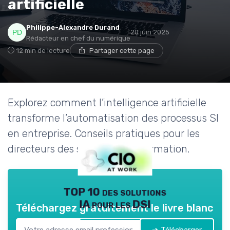
artificielle
Philippe-Alexandre Durand
20 juin 2025
Rédacteur en chef du numérique
12 min de lecture
Partager cette page
Explorez comment l’intelligence artificielle
transforme l’automatisation des processus SI
en entreprise. Conseils pratiques pour les
directeurs des systèmes d’information.
TOP 10 des solutions
IA pour les DSI
Téléchargez gratuitement le livre blanc