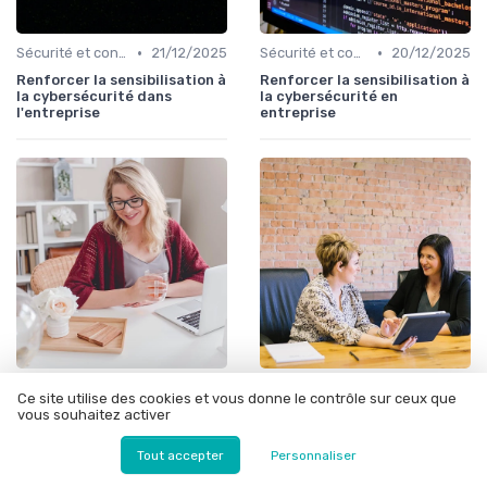
•
•
Sécurité et conformité
21/12/2025
Sécurité et conformité
20/12/2025
Renforcer la sensibilisation à
Renforcer la sensibilisation à
la cybersécurité dans
la cybersécurité en
l'entreprise
entreprise
•
•
Sécurité et conformité
20/12/2025
Sécurité et conformité
20/12/2025
Ce site utilise des cookies et vous donne le contrôle sur ceux que
Renforcer la sensibilisation à
Renforcer la sensibilisation à
vous souhaitez activer
la cybersécurité dans
la cybersécurité dans
l'entreprise
l'entreprise
Tout accepter
Personnaliser