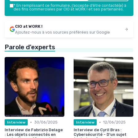
*
En remplissant ce formulaire, j’accepte d’être contacté(e) à
des fins commerciales par CIO at WORK ! et ses partenaires.
CIO at WORK !
Ajoutez-nous à vos sources préférées sur Google
Parole d'experts
•
•
30/06/2025
12/06/2025
Interview
Interview
Interview de Fabrizio Delage
Interview de Cyril Bras :
: Les objets connectés en
Cybersécurité - D'un sujet