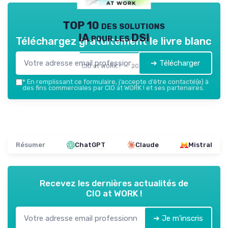
TOP 10 des solutions
IA pour les DSI
Téléchargez gratuitement le livre blanc
➔ Télécharger
CIO at WORK ! — 2026
*
En remplissant ce formulaire, j’accepte d’être contacté(e) à
des fins commerciales par CIO at WORK ! et ses partenaires.
Résumer
ChatGPT
Claude
Mistral
Recevez les dernières actualités de
CIO at WORK !
➔ Je m'inscris