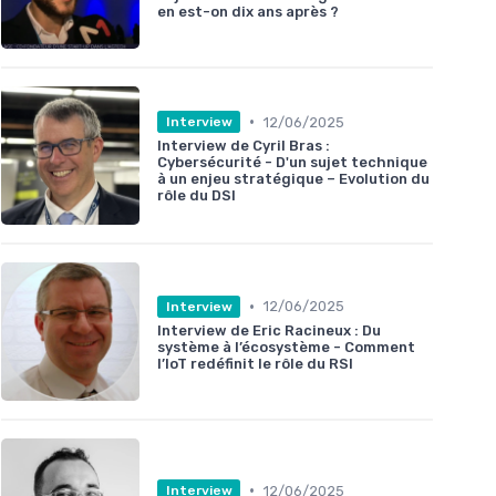
en est-on dix ans après ?
•
12/06/2025
Interview
Interview de Cyril Bras :
Cybersécurité - D'un sujet technique
à un enjeu stratégique – Evolution du
rôle du DSI
•
12/06/2025
Interview
Interview de Eric Racineux : Du
système à l’écosystème - Comment
l’IoT redéfinit le rôle du RSI
•
12/06/2025
Interview