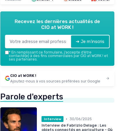
Recevez les dernières actualités de
CIO at WORK !
➔ Je m'inscris
*
En remplissant ce formulaire, j’accepte d’être
contacté(e) à des fins commerciales par CIO at WORK ! et
ses partenaires.
CIO at WORK !
Ajoutez-nous à vos sources préférées sur Google
Parole d'experts
•
30/06/2025
Interview
Interview de Fabrizio Delage : Les
objets connectés en agriculture - Où