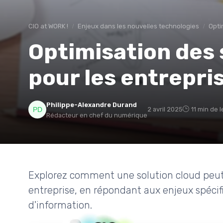
CIO at WORK !
Enjeux dans les nouvelles technologies
Opti
Optimisation des 
pour les entrepri
Philippe-Alexandre Durand
2 avril 2025
11 min de 
Rédacteur en chef du numérique
Explorez comment une solution cloud peut 
entreprise, en répondant aux enjeux spéci
d'information.