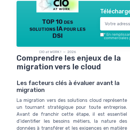
Télécharge
TOP 10 des
solutions IA pour les
DSI
*
En remplissant
commerciales p
CIO at WORK ! — 2026
Comprendre les enjeux de la
migration vers le cloud
Les facteurs clés à évaluer avant la
migration
La migration vers des solutions cloud représente
un tournant stratégique pour toute entreprise.
Avant de franchir cette étape, il est essentiel
d’identifier les besoins métiers, la nature des
données à transférer et les exigences en matière