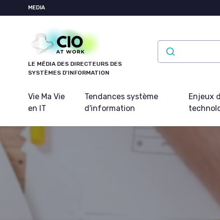
Panneau de gestion des cookies
MEDIA
LE MÉDIA DES DIRECTEURS DES
SYSTÈMES D'INFORMATION
Vie Ma Vie
Tendances système
Enjeux d
en IT
d'information
technol