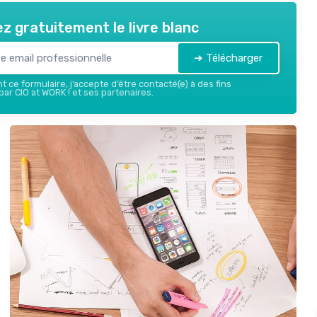
z gratuitement le livre blanc
➔ Télécharger
 ce formulaire, j’accepte d’être contacté(e) à des fins
ar CIO at WORK ! et ses partenaires.