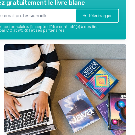
z gratuitement le livre blanc
➔ Télécharger
 ce formulaire, j’accepte d’être contacté(e) à des fins
ar CIO at WORK ! et ses partenaires.