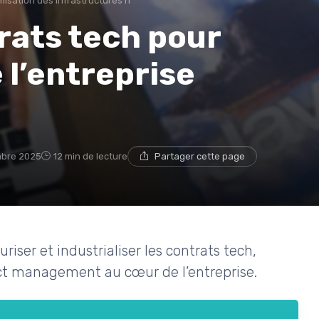
misation des infrastructures IT
trats tech pour
e l’entreprise
mbre 2025
12 min de lecture
Partager cette page
riser et industrialiser les contrats tech,
act management au cœur de l’entreprise.