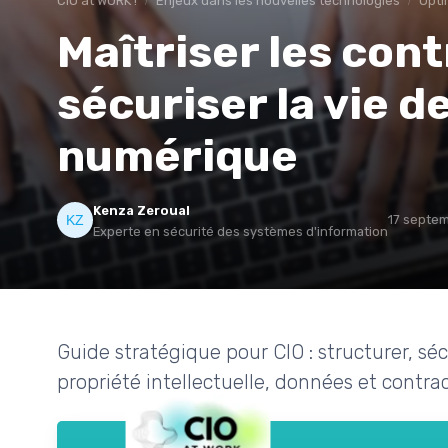
CIO at WORK !
Enjeux dans les nouvelles technologies
Opti
Maîtriser les con
sécuriser la vie d
numérique
Kenza Zeroual
17 septe
Experte en sécurité des systèmes d'information
Guide stratégique pour CIO : structurer, sécu
propriété intellectuelle, données et contr