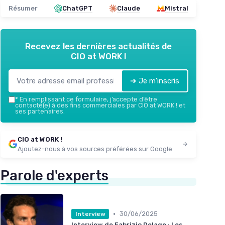
Résumer
ChatGPT
Claude
Mistral
Recevez les dernières actualités de
CIO at WORK !
➔ Je m'inscris
*
En remplissant ce formulaire, j’accepte d’être
contacté(e) à des fins commerciales par CIO at WORK ! et
ses partenaires.
CIO at WORK !
Ajoutez-nous à vos sources préférées sur Google
Parole d'experts
•
30/06/2025
Interview
Interview de Fabrizio Delage : Les