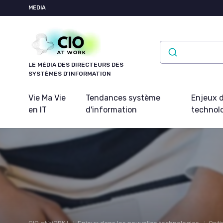
Panneau de gestion des cookies
MEDIA
LE MÉDIA DES DIRECTEURS DES
SYSTÈMES D'INFORMATION
Vie Ma Vie
Tendances système
Enjeux d
en IT
d'information
technol