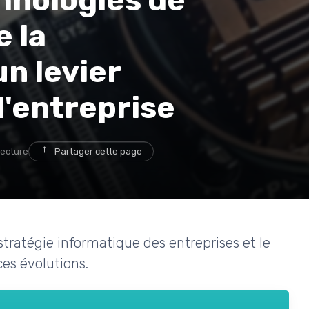
hnologies de
e la
n levier
l'entreprise
lecture
Partager cette page
tratégie informatique des entreprises et le
ces évolutions.