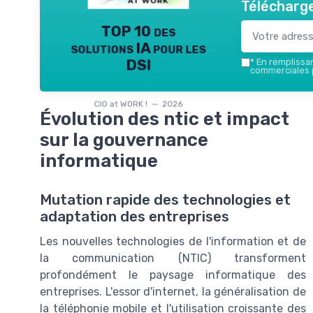
Télécharge
TOP 10 des
solutions IA pour les
DSI
*
En remplissant
commerciales p
CIO at WORK ! — 2026
Évolution des ntic et impact
sur la gouvernance
informatique
Mutation rapide des technologies et
adaptation des entreprises
Les nouvelles technologies de l'information et de
la communication (NTIC) transforment
profondément le paysage informatique des
entreprises. L'essor d'internet, la généralisation de
la téléphonie mobile et l'utilisation croissante des