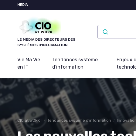
Panneau de gestion des cookies
MEDIA
LE MÉDIA DES DIRECTEURS DES
SYSTÈMES D'INFORMATION
Vie Ma Vie
Tendances système
Enjeux d
en IT
d'information
technol
CIO at WORK !
Tendances système d'information
Innovatio