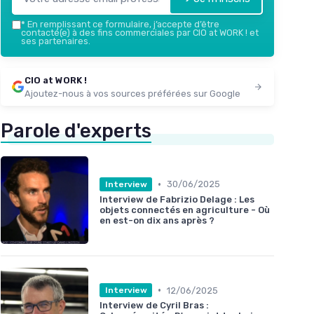
*
En remplissant ce formulaire, j’accepte d’être
contacté(e) à des fins commerciales par CIO at WORK ! et
ses partenaires.
CIO at WORK !
Ajoutez-nous à vos sources préférées sur Google
Parole d'experts
•
30/06/2025
Interview
Interview de Fabrizio Delage : Les
objets connectés en agriculture - Où
en est-on dix ans après ?
•
12/06/2025
Interview
Interview de Cyril Bras :