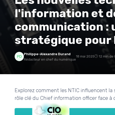
Les nouvelles tec
l'information et d
communication : u
stratégique pour 
Philippe-Alexandre Durand
18 mai 2025
12 min de 
Rédacteur en chef du numérique
Explorez comment les NTIC influencent la s
rôle clé du Chief information officer face à 