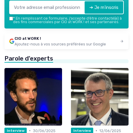
➔ Je m'inscris
*
En remplissant ce formulaire, j’accepte d’être contacté(e) à
des fins commerciales par CIO at WORK ! et ses partenaires.
CIO at WORK !
Ajoutez-nous à vos sources préférées sur Google
Parole d'experts
•
•
30/06/2025
12/06/2025
Interview
Interview