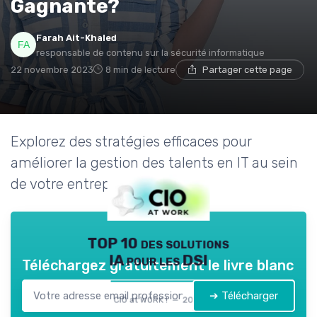
Gagnante?
Farah Ait-Khaled
responsable de contenu sur la sécurité informatique
22 novembre 2023
8 min de lecture
Partager cette page
Explorez des stratégies efficaces pour
améliorer la gestion des talents en IT au sein
de votre entreprise.
TOP 10 des solutions
IA pour les DSI
Téléchargez gratuitement le livre blanc
➔ Télécharger
CIO at WORK ! — 2026