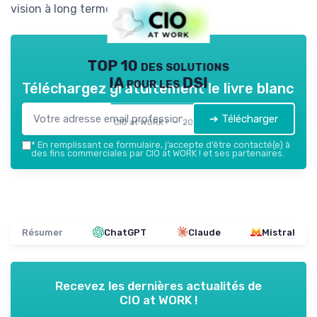
vision à long terme de l'entreprise.
TOP 10 des solutions
IA pour les DSI
Téléchargez gratuitement le livre blanc
➔ Télécharger
CIO at WORK ! — 2026
*
En remplissant ce formulaire, j’accepte d’être contacté(e) à
des fins commerciales par CIO at WORK ! et ses partenaires.
Résumer
ChatGPT
Claude
Mistral
Recevez les dernières actualités de
CIO at WORK !