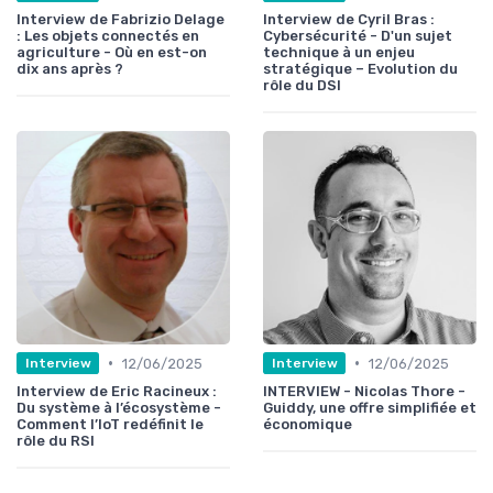
Interview de Fabrizio Delage
Interview de Cyril Bras :
: Les objets connectés en
Cybersécurité - D'un sujet
agriculture - Où en est-on
technique à un enjeu
dix ans après ?
stratégique – Evolution du
rôle du DSI
•
•
12/06/2025
12/06/2025
Interview
Interview
Interview de Eric Racineux :
INTERVIEW - Nicolas Thore -
Du système à l’écosystème -
Guiddy, une offre simplifiée et
Comment l’IoT redéfinit le
économique
rôle du RSI