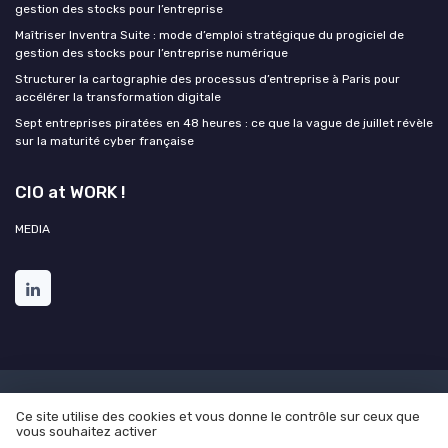
gestion des stocks pour l’entreprise
Maîtriser Inventra Suite : mode d’emploi stratégique du progiciel de
gestion des stocks pour l’entreprise numérique
Structurer la cartographie des processus d’entreprise à Paris pour
accélérer la transformation digitale
Sept entreprises piratées en 48 heures : ce que la vague de juillet révèle
sur la maturité cyber française
CIO at WORK !
MEDIA
Mentions légales
Politique de confidentialité
Grande
Ce site utilise des cookies et vous donne le contrôle sur ceux que
Enquête 2025 sur l'intelligence artificielle et les directions des
vous souhaitez activer
systèmes d'informations