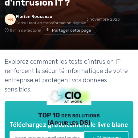
d'intrusion IT ?
Florian Rousseau
3 novembre 2023
Consultant en transformation digitale
8 min de lecture
Partager cette page
Explorez comment les tests d'intrusion IT
renforcent la sécurité informatique de votre
entreprise et protègent vos données
sensibles.
TOP 10 des solutions
IA pour les DSI
Téléchargez gratuitement le livre blanc