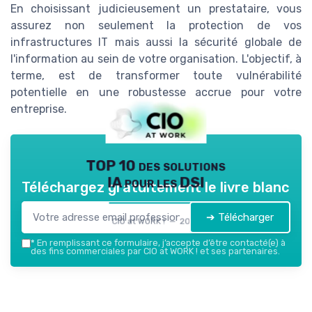
En choisissant judicieusement un prestataire, vous
assurez non seulement la protection de vos
infrastructures IT mais aussi la sécurité globale de
l'information au sein de votre organisation. L'objectif, à
terme, est de transformer toute vulnérabilité
potentielle en une robustesse accrue pour votre
entreprise.
TOP 10 des solutions
IA pour les DSI
Téléchargez gratuitement le livre blanc
➔ Télécharger
CIO at WORK ! — 2026
*
En remplissant ce formulaire, j’accepte d’être contacté(e) à
des fins commerciales par CIO at WORK ! et ses partenaires.