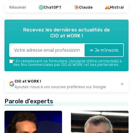
Résumer
ChatGPT
Claude
Mistral
Recevez les dernières actualités de
CIO at WORK !
➔ Je m'inscris
*
En remplissant ce formulaire, j’accepte d’être contacté(e) à
des fins commerciales par CIO at WORK ! et ses partenaires.
CIO at WORK !
Ajoutez-nous à vos sources préférées sur Google
Parole d'experts