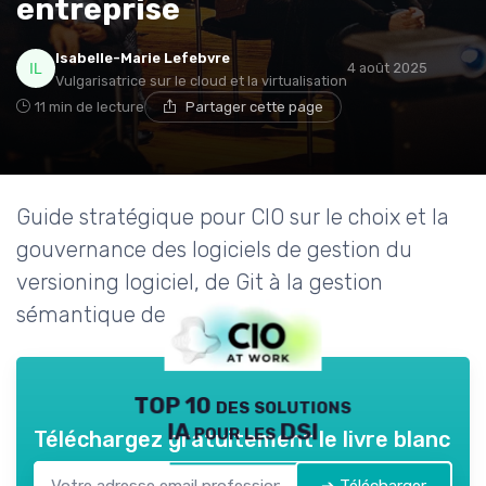
entreprise
Isabelle-Marie Lefebvre
4 août 2025
Vulgarisatrice sur le cloud et la virtualisation
11 min de lecture
Partager cette page
Guide stratégique pour CIO sur le choix et la
gouvernance des logiciels de gestion du
versioning logiciel, de Git à la gestion
sémantique des versions.
TOP 10 des solutions
IA pour les DSI
Téléchargez gratuitement le livre blanc