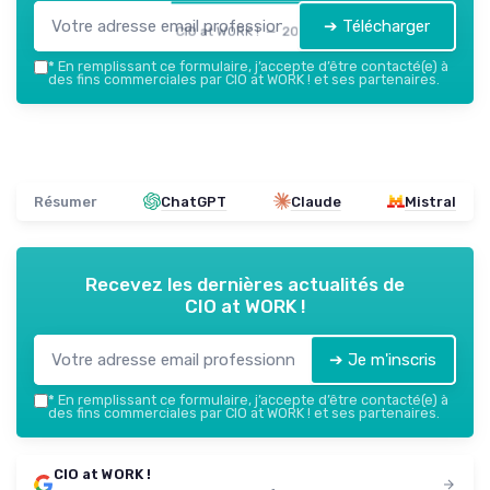
➔ Télécharger
CIO at WORK ! — 2026
*
En remplissant ce formulaire, j’accepte d’être contacté(e) à
des fins commerciales par CIO at WORK ! et ses partenaires.
Résumer
ChatGPT
Claude
Mistral
Recevez les dernières actualités de
CIO at WORK !
➔ Je m'inscris
*
En remplissant ce formulaire, j’accepte d’être contacté(e) à
des fins commerciales par CIO at WORK ! et ses partenaires.
CIO at WORK !