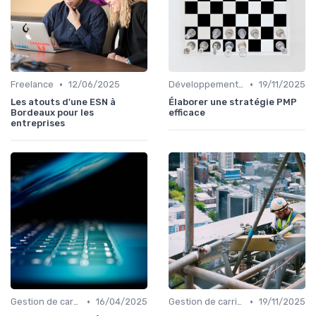
•
•
Freelance
12/06/2025
Développement personnel
19/11/2025
Les atouts d'une ESN à
Élaborer une stratégie PMP
Bordeaux pour les
efficace
entreprises
•
•
Gestion de carrière
16/04/2025
Gestion de carrière
19/11/2025