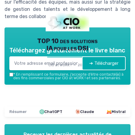
sur l'efficacité des équipes, mais aussi sur la stratégie
de gestion des talents et le développement à long
terme des collaborateurs.
TOP 10 des solutions
IA pour les DSI
Téléchargez gratuitement le livre blanc
➔ Télécharger
CIO at WORK ! — 2026
*
En remplissant ce formulaire, j’accepte d’être contacté(e) à
des fins commerciales par CIO at WORK ! et ses partenaires.
Résumer
ChatGPT
Claude
Mistral
Recevez les dernières actualités de