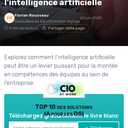
l'intelligence artificielle
Florian Rousseau
23 juin 2025
Consultant en transformation digitale
9 min de lecture
Partager cette page
Explorez comment l'intelligence artificielle
peut être un levier puissant pour la montée
en compétences des équipes au sein de
l'entreprise.
TOP 10 des solutions
IA pour les DSI
Téléchargez gratuitement le livre blanc