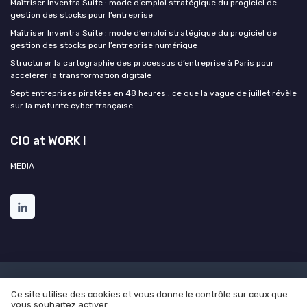
Maîtriser Inventra Suite : mode d’emploi stratégique du progiciel de
gestion des stocks pour l’entreprise
Maîtriser Inventra Suite : mode d’emploi stratégique du progiciel de
gestion des stocks pour l’entreprise numérique
Structurer la cartographie des processus d’entreprise à Paris pour
accélérer la transformation digitale
Sept entreprises piratées en 48 heures : ce que la vague de juillet révèle
sur la maturité cyber française
CIO at WORK !
MEDIA
Mentions légales
Politique de confidentialité
Grande
Ce site utilise des cookies et vous donne le contrôle sur ceux que
Enquête 2025 sur l'intelligence artificielle et les directions des
vous souhaitez activer